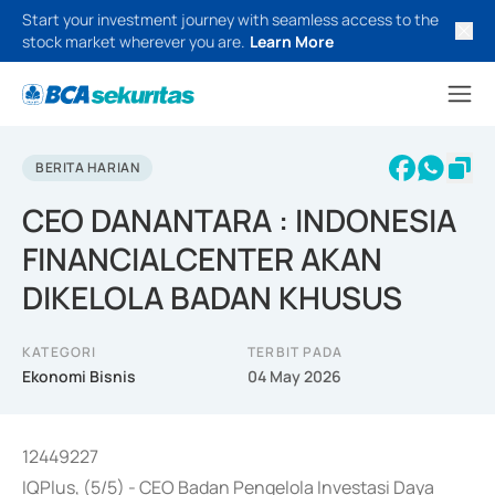
Start your investment journey with seamless access to the
stock market wherever you are.
Learn More
BERITA HARIAN
CEO DANANTARA : INDONESIA
FINANCIALCENTER AKAN
DIKELOLA BADAN KHUSUS
KATEGORI
TERBIT PADA
Ekonomi Bisnis
04 May 2026
12449227
IQPlus, (5/5) - CEO Badan Pengelola Investasi Daya