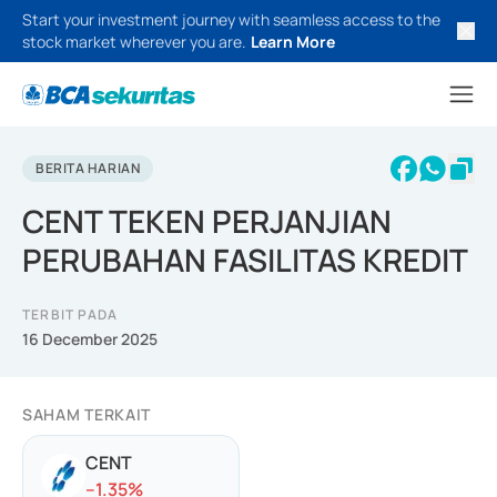
Start your investment journey with seamless access to the
stock market wherever you are.
Learn More
BERITA HARIAN
CENT TEKEN PERJANJIAN
PERUBAHAN FASILITAS KREDIT
TERBIT PADA
16 December 2025
SAHAM TERKAIT
CENT
-
-1.35
%