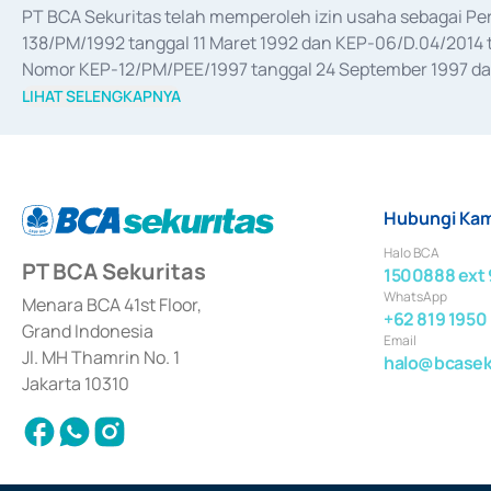
PT BCA Sekuritas telah memperoleh izin usaha sebagai P
138/PM/1992 tanggal 11 Maret 1992 dan KEP-06/D.04/2014 t
Nomor KEP-12/PM/PEE/1997 tanggal 24 September 1997 dan 
merger, akuisisi, divestasi, dan 
join venture
 berdasarkan su
LIHAT SELENGKAPNYA
dari Bank Indonesia antara lain sebagai Perantara Pelaksan
Bank Indonesia sebagai Lembaga Pendukung Penerbitan, Tr
tahun 2018.
Hubungi Kam
Halo BCA
PT BCA Sekuritas
1500888 ext 
WhatsApp
Menara BCA 41st Floor,
+62 819 1950
Grand Indonesia
Email
Jl. MH Thamrin No. 1
halo@bcaseku
Jakarta 10310