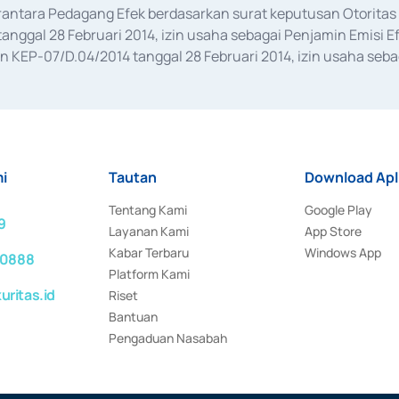
erantara Pedagang Efek berdasarkan surat keputusan Otorit
anggal 28 Februari 2014, izin usaha sebagai Penjamin Emisi E
KEP-07/D.04/2014 tanggal 28 Februari 2014, izin usaha sebag
rat keputusan Otoritas Jasa Keuangan Nomor S-67/PM.21/2017 t
aan Transaksi Sertifikat Deposito di Pasar Uang yang izinnya d
ansaksi, serta Penatausahaan dan Penyelesaian Transaksi Sur
i
Tautan
Download Apl
Tentang Kami
Google Play
9
Layanan Kami
App Store
Kabar Terbaru
Windows App
 0888
Platform Kami
ritas.id
Riset
Bantuan
Pengaduan Nasabah