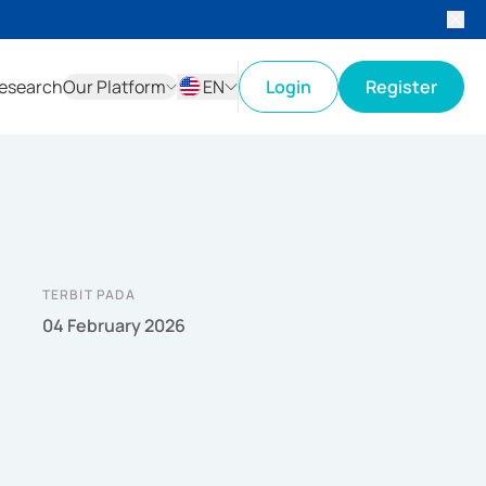
esearch
Our Platform
EN
Login
Register
ID
EN
TERBIT PADA
04 February 2026