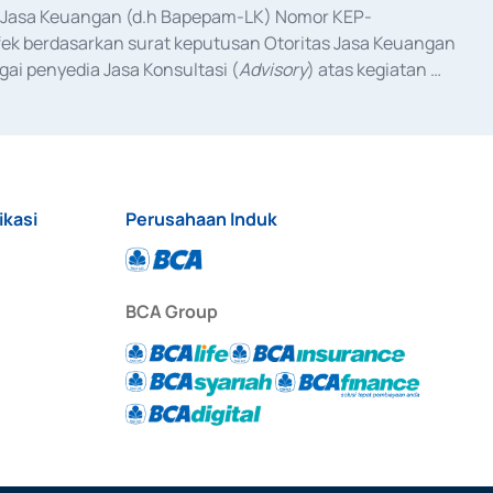
as Jasa Keuangan (d.h Bapepam-LK) Nomor KEP-
fek berdasarkan surat keputusan Otoritas Jasa Keuangan 
ai penyedia Jasa Konsultasi (
Advisory
) atas kegiatan 
anggal 3 Februari 2017, dan beberapa izin usaha lainnya 
iterbitkan pada tahun 2017 dan izin usaha lainnya dari 
at Berharga Komersial yang izinnya diterbitkan pada 
ikasi
Perusahaan Induk
BCA Group