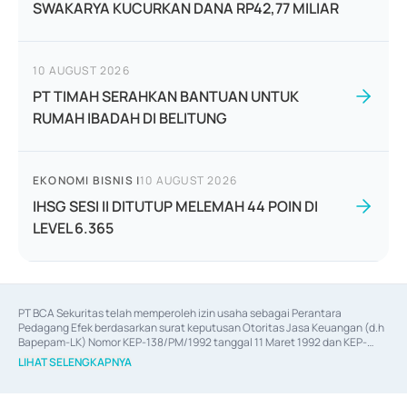
SWAKARYA KUCURKAN DANA RP42,77 MILIAR
10 AUGUST 2026
PT TIMAH SERAHKAN BANTUAN UNTUK
RUMAH IBADAH DI BELITUNG
EKONOMI BISNIS
|
10 AUGUST 2026
IHSG SESI II DITUTUP MELEMAH 44 POIN DI
LEVEL 6.365
PT BCA Sekuritas telah memperoleh izin usaha sebagai Perantara 
Pedagang Efek berdasarkan surat keputusan Otoritas Jasa Keuangan (d.h 
Bapepam-LK) Nomor KEP-138/PM/1992 tanggal 11 Maret 1992 dan KEP-
06/D.04/2014 tanggal 28 Februari 2014, izin usaha sebagai Penjamin Emisi 
LIHAT SELENGKAPNYA
Efek berdasarkan surat keputusan Otoritas Jasa Keuangan Nomor KEP-
12/PM/PEE/1997 tanggal 24 September 1997 dan KEP-07/D.04/2014 
tanggal 28 Februari 2014, izin usaha sebagai penyedia Jasa Konsultasi 