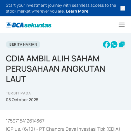
Start your investment journey with seamless access to the
stock market wherever you are.
Learn More
BERITA HARIAN
CDIA AMBIL ALIH SAHAM
PERUSAHAAN ANGKUTAN
LAUT
TERBIT PADA
05 October 2025
1759715412614367
IQPlus, (6/10) - PT Chandra Daya Investasi Tbk (CDIA)