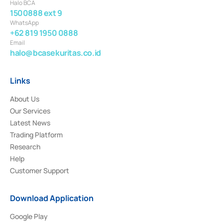
Halo BCA
1500888 ext 9
WhatsApp
+62 819 1950 0888
Email
halo@bcasekuritas.co.id
Links
About Us
Our Services
Latest News
Trading Platform
Research
Help
Customer Support
Download Application
Google Play