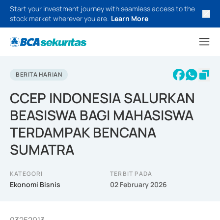
Start your investment journey with seamless access to the
stock market wherever you are.
Learn More
BERITA HARIAN
CCEP INDONESIA SALURKAN
BEASISWA BAGI MAHASISWA
TERDAMPAK BENCANA
SUMATRA
KATEGORI
TERBIT PADA
Ekonomi Bisnis
02 February 2026