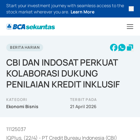
Start your investment journey with seamless access to the
stock market wherever you are.
Learn More
BERITA HARIAN
CBI DAN INDOSAT PERKUAT
KOLABORASI DUKUNG
PENILAIAN KREDIT INKLUSIF
KATEGORI
TERBIT PADA
Ekonomi Bisnis
21 April 2026
11125037
IQPlus, (22/4) - PT Credit Bureau Indonesia (CBI)