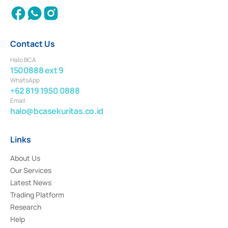
Contact Us
Halo BCA
1500888 ext 9
WhatsApp
+62 819 1950 0888
Email
halo@bcasekuritas.co.id
Links
About Us
Our Services
Latest News
Trading Platform
Research
Help