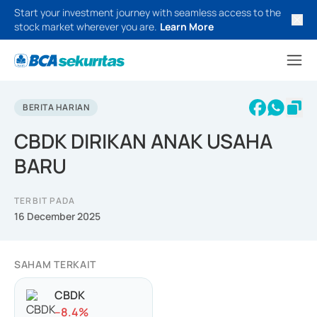
Start your investment journey with seamless access to the
stock market wherever you are.
Learn More
BERITA HARIAN
CBDK DIRIKAN ANAK USAHA
BARU
TERBIT PADA
16 December 2025
SAHAM TERKAIT
CBDK
-
-8.4
%