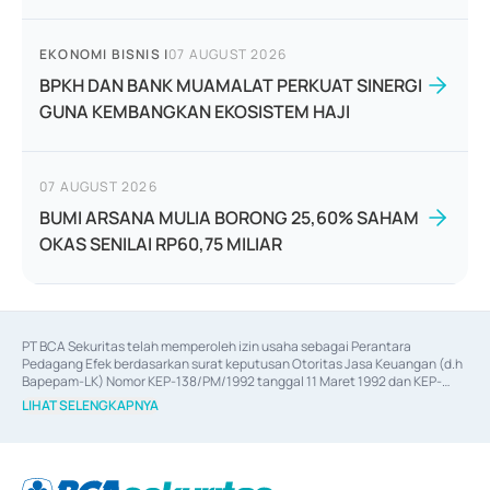
EKONOMI BISNIS
|
07 AUGUST 2026
BPKH DAN BANK MUAMALAT PERKUAT SINERGI
GUNA KEMBANGKAN EKOSISTEM HAJI
07 AUGUST 2026
BUMI ARSANA MULIA BORONG 25,60% SAHAM
OKAS SENILAI RP60,75 MILIAR
PT BCA Sekuritas telah memperoleh izin usaha sebagai Perantara 
Pedagang Efek berdasarkan surat keputusan Otoritas Jasa Keuangan (d.h 
Bapepam-LK) Nomor KEP-138/PM/1992 tanggal 11 Maret 1992 dan KEP-
06/D.04/2014 tanggal 28 Februari 2014, izin usaha sebagai Penjamin Emisi 
LIHAT SELENGKAPNYA
Efek berdasarkan surat keputusan Otoritas Jasa Keuangan Nomor KEP-
12/PM/PEE/1997 tanggal 24 September 1997 dan KEP-07/D.04/2014 
tanggal 28 Februari 2014, izin usaha sebagai penyedia Jasa Konsultasi 
(
Advisory
) atas kegiatan merger, akuisisi, divestasi, dan 
join venture
berdasarkan surat keputusan Otoritas Jasa Keuangan Nomor S-