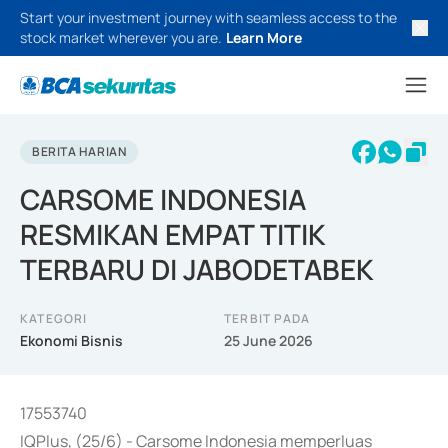
Start your investment journey with seamless access to the
stock market wherever you are.
Learn More
BERITA HARIAN
CARSOME INDONESIA
RESMIKAN EMPAT TITIK
TERBARU DI JABODETABEK
KATEGORI
TERBIT PADA
Ekonomi Bisnis
25 June 2026
17553740
IQPlus, (25/6) - Carsome Indonesia memperluas