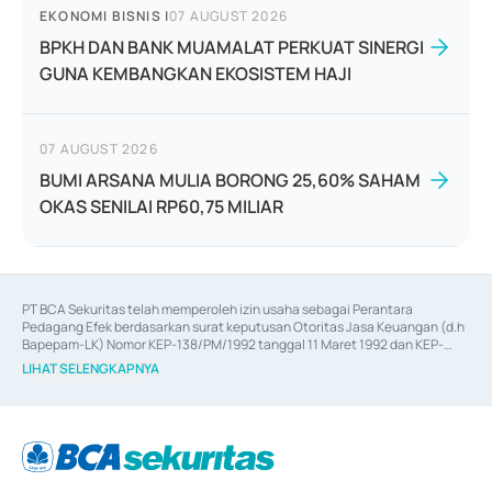
EKONOMI BISNIS
|
07 AUGUST 2026
BPKH DAN BANK MUAMALAT PERKUAT SINERGI
GUNA KEMBANGKAN EKOSISTEM HAJI
07 AUGUST 2026
BUMI ARSANA MULIA BORONG 25,60% SAHAM
OKAS SENILAI RP60,75 MILIAR
PT BCA Sekuritas telah memperoleh izin usaha sebagai Perantara 
Pedagang Efek berdasarkan surat keputusan Otoritas Jasa Keuangan (d.h 
Bapepam-LK) Nomor KEP-138/PM/1992 tanggal 11 Maret 1992 dan KEP-
06/D.04/2014 tanggal 28 Februari 2014, izin usaha sebagai Penjamin Emisi 
LIHAT SELENGKAPNYA
Efek berdasarkan surat keputusan Otoritas Jasa Keuangan Nomor KEP-
12/PM/PEE/1997 tanggal 24 September 1997 dan KEP-07/D.04/2014 
tanggal 28 Februari 2014, izin usaha sebagai penyedia Jasa Konsultasi 
(
Advisory
) atas kegiatan merger, akuisisi, divestasi, dan 
join venture
berdasarkan surat keputusan Otoritas Jasa Keuangan Nomor S-
67/PM.21/2017 tanggal 3 Februari 2017, dan beberapa izin usaha lainnya 
dari Bank Indonesia antara lain sebagai Perantara Pelaksanaan Transaksi 