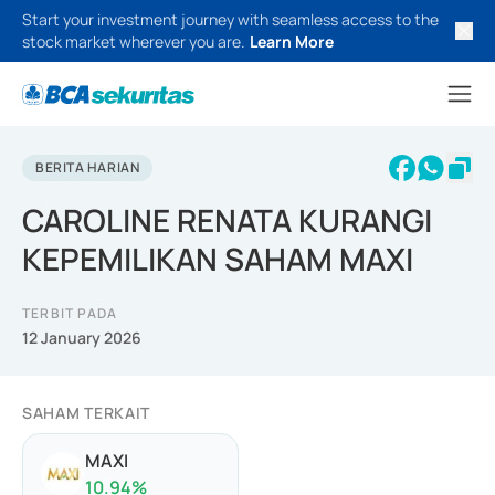
Start your investment journey with seamless access to the
stock market wherever you are.
Learn More
BERITA HARIAN
CAROLINE RENATA KURANGI
KEPEMILIKAN SAHAM MAXI
TERBIT PADA
12 January 2026
SAHAM TERKAIT
MAXI
10.94
%