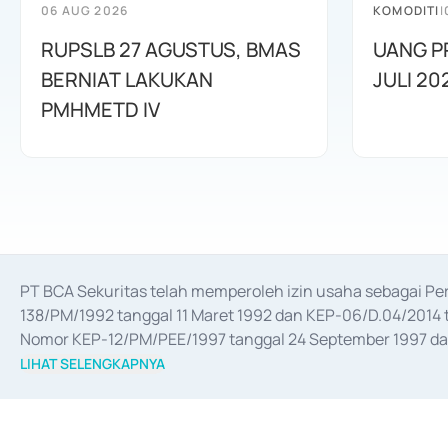
06 AUG 2026
KOMODITI
|
RUPSLB 27 AGUSTUS, BMAS
UANG P
BERNIAT LAKUKAN
JULI 20
PMHMETD IV
PT BCA Sekuritas telah memperoleh izin usaha sebagai P
138/PM/1992 tanggal 11 Maret 1992 dan KEP-06/D.04/2014 t
Nomor KEP-12/PM/PEE/1997 tanggal 24 September 1997 dan 
merger, akuisisi, divestasi, dan 
join venture
 berdasarkan su
LIHAT SELENGKAPNYA
dari Bank Indonesia antara lain sebagai Perantara Pelaksan
Bank Indonesia sebagai Lembaga Pendukung Penerbitan, Tr
tahun 2018.