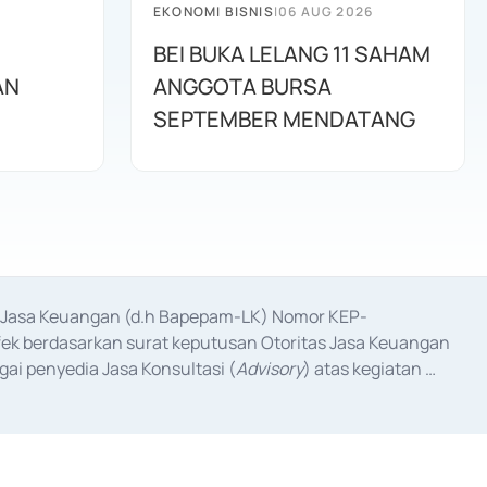
EKONOMI BISNIS
|
06 AUG 2026
BEI BUKA LELANG 11 SAHAM
AN
ANGGOTA BURSA
SEPTEMBER MENDATANG
as Jasa Keuangan (d.h Bapepam-LK) Nomor KEP-
fek berdasarkan surat keputusan Otoritas Jasa Keuangan 
ai penyedia Jasa Konsultasi (
Advisory
) atas kegiatan 
anggal 3 Februari 2017, dan beberapa izin usaha lainnya 
iterbitkan pada tahun 2017 dan izin usaha lainnya dari 
at Berharga Komersial yang izinnya diterbitkan pada 