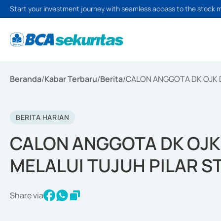
Start your investment journey with seamless access to the stock 
Beranda
/
Kabar Terbaru
/
Berita
/
CALON ANGGOTA DK OJK 
BERITA HARIAN
CALON ANGGOTA DK OJ
MELALUI TUJUH PILAR S
Share via