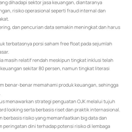
 yang dihadapi sektor jasa keuangan, diantaranya
an, risiko operasional seperti fraud internal dan
akat.
eering, dan pencurian data semakin meningkat dan harus
suk terbatasnya porsi saham free float pada sejumlah
asar.
ia masih relatif rendah meskipun tingkat inklusi telah
keuangan sekitar 80 persen, namun tingkat literasi
elum benar-benar memahami produk keuangan, sehingga
.
us menawarkan strategi penguatan OJK melalui tujuh
rd looking serta berbasis riset dan praktik internasional.
 berbasis risiko yang memanfaatkan big data dan
peringatan dini terhadap potensi risiko di lembaga