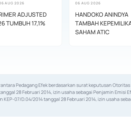
06 AUG 2026
06 AUG 2026
RIMER ADJUSTED
HANDOKO ANINDYA
26 TUMBUH 17,1%
TAMBAH KEPEMILIK
SAHAM ATIC
erantara Pedagang Efek berdasarkan surat keputusan Otorit
anggal 28 Februari 2014, izin usaha sebagai Penjamin Emisi E
KEP-07/D.04/2014 tanggal 28 Februari 2014, izin usaha sebag
rat keputusan Otoritas Jasa Keuangan Nomor S-67/PM.21/2017 t
aan Transaksi Sertifikat Deposito di Pasar Uang yang izinnya d
ansaksi, serta Penatausahaan dan Penyelesaian Transaksi Sur