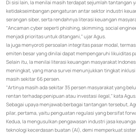
Di sisi lain, Ia menilai masih terdapat sejumlah tantangan
ketidakseimbangan pengaturan antar sektor industri keuang
serangan siber, serta rendahnya literasi keuangan masyar
"Ancaman cyber seperti phishing, skimming, social engin
menjadi prioritas untuk ditangani," ujar Agus.
Ia juga menyoroti persoalan integritas pasar modal, terma
emiten besar yang dinilai dapat mempengaruhi likuiditas p
Selain itu, Ia menilai literasi keuangan masyarakat Indones
meningkat, yang mana survei menunjukkan tingkat inklusi 
masih sekitar 66 persen.
"Artinya masih ada sekitar 35 persen masyarakat yang b
rentan terhadap penipuan atau investasi ilegal," kata Agus
Sebagai upaya menjawab berbagai tantangan tersebut, Ag
pilar, pertama, yaitu penguatan regulasi yang bersifat forwa
Kedua, Ia mengusulkan pengawasan industri jasa keuangan
teknologi kecerdasan buatan (AI), demi memperkuat sistem 