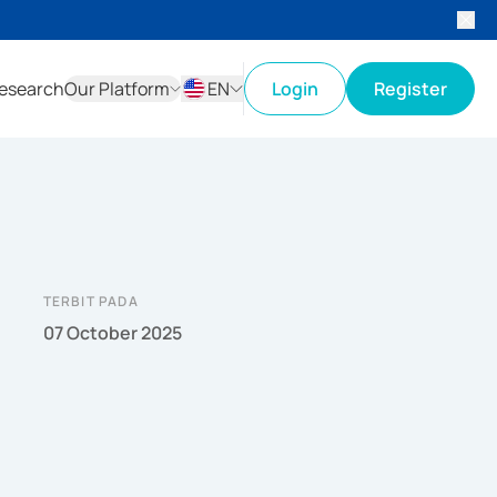
esearch
Our Platform
EN
Login
Register
ID
EN
TERBIT PADA
07 October 2025