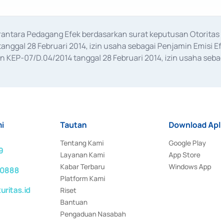
erantara Pedagang Efek berdasarkan surat keputusan Otorit
anggal 28 Februari 2014, izin usaha sebagai Penjamin Emisi E
KEP-07/D.04/2014 tanggal 28 Februari 2014, izin usaha sebag
rat keputusan Otoritas Jasa Keuangan Nomor S-67/PM.21/2017 t
aan Transaksi Sertifikat Deposito di Pasar Uang yang izinnya d
ansaksi, serta Penatausahaan dan Penyelesaian Transaksi Sur
i
Tautan
Download Apl
Tentang Kami
Google Play
9
Layanan Kami
App Store
Kabar Terbaru
Windows App
 0888
Platform Kami
ritas.id
Riset
Bantuan
Pengaduan Nasabah