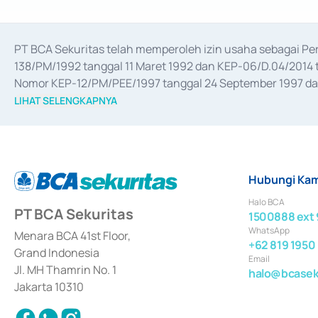
PT BCA Sekuritas telah memperoleh izin usaha sebagai P
138/PM/1992 tanggal 11 Maret 1992 dan KEP-06/D.04/2014 t
Nomor KEP-12/PM/PEE/1997 tanggal 24 September 1997 dan 
merger, akuisisi, divestasi, dan 
join venture
 berdasarkan su
LIHAT SELENGKAPNYA
dari Bank Indonesia antara lain sebagai Perantara Pelaksan
Bank Indonesia sebagai Lembaga Pendukung Penerbitan, Tr
tahun 2018.
Hubungi Kam
Halo BCA
PT BCA Sekuritas
1500888 ext 
WhatsApp
Menara BCA 41st Floor,
+62 819 1950
Grand Indonesia
Email
Jl. MH Thamrin No. 1
halo@bcaseku
Jakarta 10310