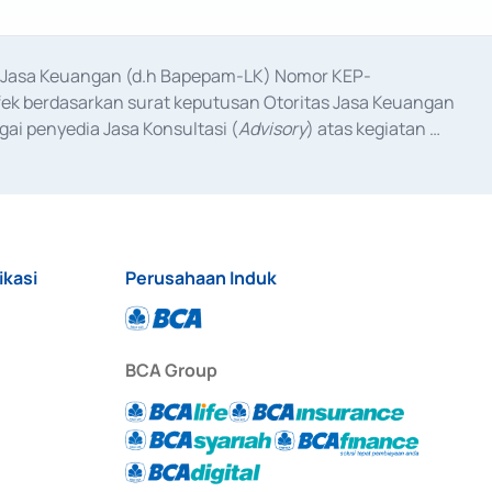
as Jasa Keuangan (d.h Bapepam-LK) Nomor KEP-
fek berdasarkan surat keputusan Otoritas Jasa Keuangan 
ai penyedia Jasa Konsultasi (
Advisory
) atas kegiatan 
anggal 3 Februari 2017, dan beberapa izin usaha lainnya 
iterbitkan pada tahun 2017 dan izin usaha lainnya dari 
at Berharga Komersial yang izinnya diterbitkan pada 
ikasi
Perusahaan Induk
BCA Group