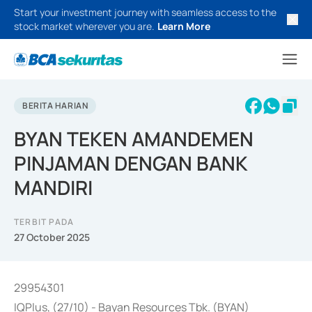
Start your investment journey with seamless access to the
stock market wherever you are.
Learn More
BERITA HARIAN
BYAN TEKEN AMANDEMEN
PINJAMAN DENGAN BANK
MANDIRI
TERBIT PADA
27 October 2025
29954301
IQPlus, (27/10) - Bayan Resources Tbk. (BYAN)