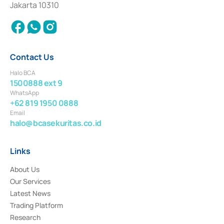
Jakarta 10310
2018.
Contact Us
Halo BCA
1500888 ext 9
WhatsApp
+62 819 1950 0888
Email
halo@bcasekuritas.co.id
Links
About Us
Our Services
Latest News
Trading Platform
Research