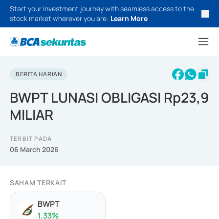
Start your investment journey with seamless access to the
stock market wherever you are.
Learn More
BERITA HARIAN
BWPT LUNASI OBLIGASI Rp23,9
MILIAR
TERBIT PADA
06 March 2026
SAHAM TERKAIT
BWPT
1.33
%