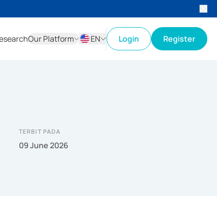
esearch
Our Platform
EN
Login
Register
ID
EN
TERBIT PADA
09 June 2026