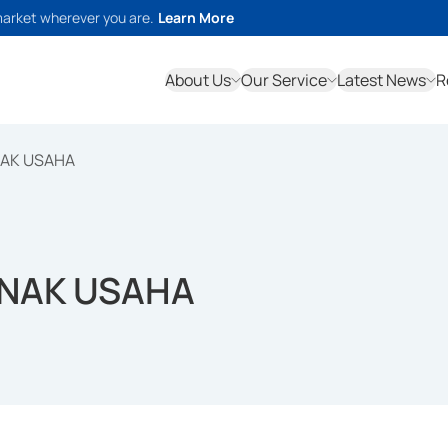
market wherever you are.
Learn More
About Us
Our Service
Latest News
R
NAK USAHA
ANAK USAHA