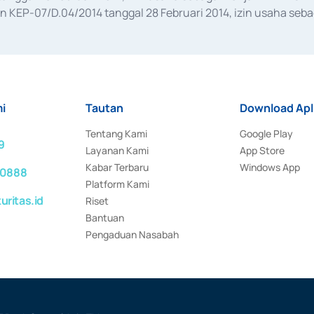
KEP-07/D.04/2014 tanggal 28 Februari 2014, izin usaha sebag
rat keputusan Otoritas Jasa Keuangan Nomor S-67/PM.21/2017 t
aan Transaksi Sertifikat Deposito di Pasar Uang yang izinnya d
ansaksi, serta Penatausahaan dan Penyelesaian Transaksi Sur
i
Tautan
Download Apl
Tentang Kami
Google Play
9
Layanan Kami
App Store
Kabar Terbaru
Windows App
 0888
Platform Kami
ritas.id
Riset
Bantuan
Pengaduan Nasabah