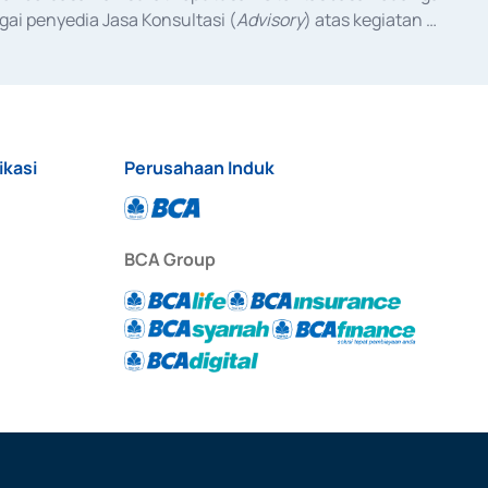
ai penyedia Jasa Konsultasi (
Advisory
) atas kegiatan 
anggal 3 Februari 2017, dan beberapa izin usaha lainnya 
iterbitkan pada tahun 2017 dan izin usaha lainnya dari 
at Berharga Komersial yang izinnya diterbitkan pada 
ikasi
Perusahaan Induk
BCA Group