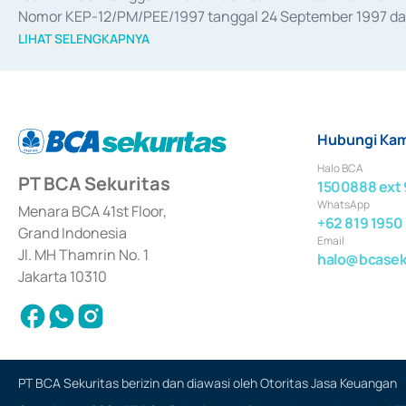
Nomor KEP-12/PM/PEE/1997 tanggal 24 September 1997 dan 
merger, akuisisi, divestasi, dan 
join venture
 berdasarkan su
LIHAT SELENGKAPNYA
dari Bank Indonesia antara lain sebagai Perantara Pelaksan
Bank Indonesia sebagai Lembaga Pendukung Penerbitan, Tr
tahun 2018.
Hubungi Kam
Halo BCA
PT BCA Sekuritas
1500888 ext 
WhatsApp
Menara BCA 41st Floor,
+62 819 1950
Grand Indonesia
Email
Jl. MH Thamrin No. 1
halo@bcaseku
Jakarta 10310
PT BCA Sekuritas berizin dan diawasi oleh Otoritas Jasa Keuangan