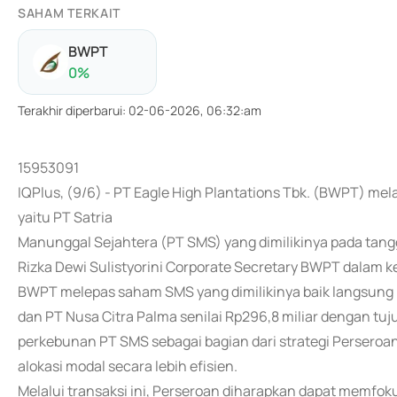
SAHAM TERKAIT
BWPT
0
%
Terakhir diperbarui
:
02-06-2026, 06:32:am
15953091
IQPlus, (9/6) - PT Eagle High Plantations Tbk. (BWPT) me
yaitu PT Satria
Manunggal Sejahtera (PT SMS) yang dimilikinya pada tangg
Rizka Dewi Sulistyorini Corporate Secretary BWPT dalam 
BWPT melepas saham SMS yang dimilikinya baik langsung 
dan PT Nusa Citra Palma senilai Rp296,8 miliar dengan tuj
perkebunan PT SMS sebagai bagian dari strategi Perseroan
alokasi modal secara lebih efisien.
Melalui transaksi ini, Perseroan diharapkan dapat memfo