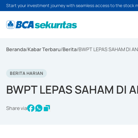
Start your investment journey with seamless access to the stock 
Beranda
/
Kabar Terbaru
/
Berita
/
BWPT LEPAS SAHAM DI A
BERITA HARIAN
BWPT LEPAS SAHAM DI 
Share via