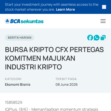
Start your investment journey with seamless access to the
stock market wherever you are.
Learn More
BERITA HARIAN
BURSA KRIPTO CFX PERTEGAS
KOMITMEN MAJUKAN
INDUSTRI KRIPTO
KATEGORI
TERBIT PADA
Ekonomi Bisnis
08 June 2026
15858529
IQPlus, (8/6) - Memanfaatkan momentum strategis