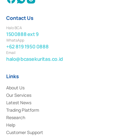
Contact Us
Halo BCA
1500888 ext 9
WhatsApp
+62 819 1950 0888
Email
halo@bcasekuritas.co.id
Links
About Us
Our Services
Latest News
Trading Platform
Research
Help
Customer Support