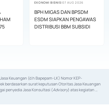
EKONOMI BISNIS
|
07 AUG 2026
A
BPH MIGAS DAN BPSDM
AHAM
ESDM SIAPKAN PENGAWAS
75
DISTRIBUSI BBM SUBSIDI
as Jasa Keuangan (d.h Bapepam-LK) Nomor KEP-
fek berdasarkan surat keputusan Otoritas Jasa Keuangan 
ai penyedia Jasa Konsultasi (
Advisory
) atas kegiatan 
anggal 3 Februari 2017, dan beberapa izin usaha lainnya 
iterbitkan pada tahun 2017 dan izin usaha lainnya dari 
at Berharga Komersial yang izinnya diterbitkan pada 