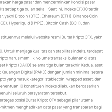
erakan harga pasar dan mencerminkan kondisi pasar
 setiap tiga bulan sekali. Saat ini, Indeks CFX10 terdiri
esar, yakni Bitcoin (BTC), Ethereum (ETH), Binance Coin
GE), Hyperliquid (HYPE), Bitcoin Cash (BCH), dan
tituennya melalui website resmi Bursa Kripto CFX, yakni
. Untuk menjaga kualitas dan stabilitas indeks, terdapat
ripto harus memiliki volume transaksi bulanan di atas
set Kripto (DAKD) selama tiga bulan terakhir. Kedua, aset
 Keuangan Digital (PAKD) dengan jumlah minimal setara
ripto yang masuk kategori stablecoin, wrapped asset, dan
 penentuan 10 konstituen indeks dilakukan berdasarkan
emenuhi seluruh persyaratan tersebut.
tegas posisi Bursa Kripto CFX sebagai pilar utama
komitmen menghadirkan data pasar yang transparan bagi