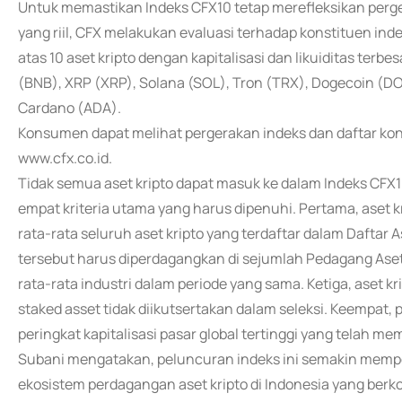
Untuk memastikan Indeks CFX10 tetap merefleksikan perg
yang riil, CFX melakukan evaluasi terhadap konstituen indeks
atas 10 aset kripto dengan kapitalisasi dan likuiditas terb
(BNB), XRP (XRP), Solana (SOL), Tron (TRX), Dogecoin (DO
Cardano (ADA).
Konsumen dapat melihat pergerakan indeks dan daftar kons
www.cfx.co.id.
Tidak semua aset kripto dapat masuk ke dalam Indeks CFX10
empat kriteria utama yang harus dipenuhi. Pertama, aset k
rata-rata seluruh aset kripto yang terdaftar dalam Daftar A
tersebut harus diperdagangkan di sejumlah Pedagang Aset
rata-rata industri dalam periode yang sama. Ketiga, aset k
staked asset tidak diikutsertakan dalam seleksi. Keempat,
peringkat kapitalisasi pasar global tertinggi yang telah m
Subani mengatakan, peluncuran indeks ini semakin memper
ekosistem perdagangan aset kripto di Indonesia yang ber