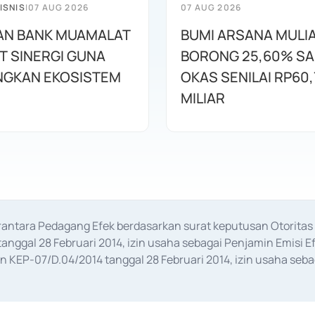
ISNIS
|
07 AUG 2026
07 AUG 2026
AN BANK MUAMALAT
BUMI ARSANA MULI
T SINERGI GUNA
BORONG 25,60% S
GKAN EKOSISTEM
OKAS SENILAI RP60,
MILIAR
erantara Pedagang Efek berdasarkan surat keputusan Otorit
anggal 28 Februari 2014, izin usaha sebagai Penjamin Emisi E
KEP-07/D.04/2014 tanggal 28 Februari 2014, izin usaha sebag
rat keputusan Otoritas Jasa Keuangan Nomor S-67/PM.21/2017 t
aan Transaksi Sertifikat Deposito di Pasar Uang yang izinnya d
ansaksi, serta Penatausahaan dan Penyelesaian Transaksi Sur