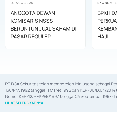
07 AUG 2026
EKONOMI B
ANGGOTA DEWAN
BPKH D
KOMISARIS NSSS
PERKUA
BERUNTUN JUAL SAHAM DI
KEMBAN
PASAR REGULER
HAJI
PT BCA Sekuritas telah memperoleh izin usaha sebagai P
138/PM/1992 tanggal 11 Maret 1992 dan KEP-06/D.04/2014 t
Nomor KEP-12/PM/PEE/1997 tanggal 24 September 1997 dan 
merger, akuisisi, divestasi, dan 
join venture
 berdasarkan su
LIHAT SELENGKAPNYA
dari Bank Indonesia antara lain sebagai Perantara Pelaksan
Bank Indonesia sebagai Lembaga Pendukung Penerbitan, Tr