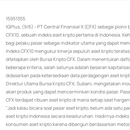
15951355
IQPlus, (9/6) - PT Central Finansial X (CFX) sebagai pionir
CFX10, sebuah indeks aset kripto pertama di Indonesia. 
bagi pelaku pasar sebagai indikator utama yang dapat menc
Indeks CFX10 mengukur kinerja sepuluh aset kripto terata
ditetapkan oleh Bursa Kripto CFX. Dalam menentukan daft
beberapa kriteria, salah satunya adalah besaran kapitalisa
didasarkan pada ketersediaan data perdagangan aset kript
Direktur Utama Bursa Kripto CFX, Subani, mengatakan inova
akan produk yang dapat mencerminkan kondisi pasar. Pasaln
CFX terdapat ribuan aset kripto di mana setiap saat harga
"Jadi kalau bicara soal pasar aset kripto, belum ada satu
aset kripto Indonesia secara keseluruhan. Hadirnya indeks
konsumen aset kripto karena dibangun berdasarkan metodo