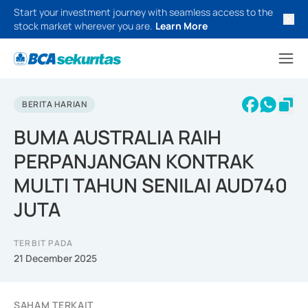
Start your investment journey with seamless access to the
stock market wherever you are.
Learn More
BERITA HARIAN
BUMA AUSTRALIA RAIH
PERPANJANGAN KONTRAK
MULTI TAHUN SENILAI AUD740
JUTA
TERBIT PADA
21 December 2025
SAHAM TERKAIT