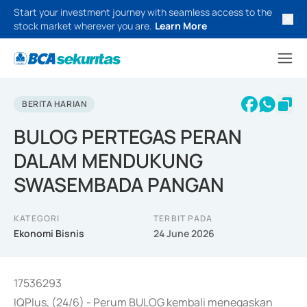
Start your investment journey with seamless access to the
stock market wherever you are.
Learn More
BERITA HARIAN
BULOG PERTEGAS PERAN
DALAM MENDUKUNG
SWASEMBADA PANGAN
KATEGORI
TERBIT PADA
Ekonomi Bisnis
24 June 2026
17536293
IQPlus, (24/6) - Perum BULOG kembali menegaskan