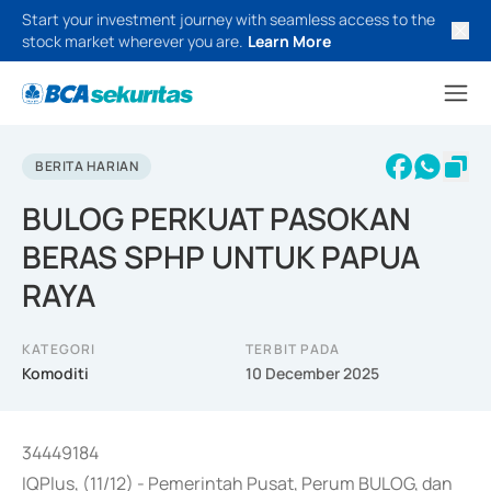
Start your investment journey with seamless access to the
stock market wherever you are.
Learn More
BERITA HARIAN
BULOG PERKUAT PASOKAN
BERAS SPHP UNTUK PAPUA
RAYA
KATEGORI
TERBIT PADA
Komoditi
10 December 2025
34449184
IQPlus, (11/12) - Pemerintah Pusat, Perum BULOG, dan