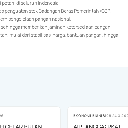
petani di seluruh Indonesia.
dap penguatan stok Cadangan Beras Pemerintah (CBP)
odern pengelolaan pangan nasional.
on sehingga memberikan jaminan ketersediaan pangan
h, mulai dari stabilisasi harga, bantuan pangan, hingga
26
EKONOMI BISNIS
|
06 AUG 20
AH GELAR BULAN
AIRLANGGA: RKAT