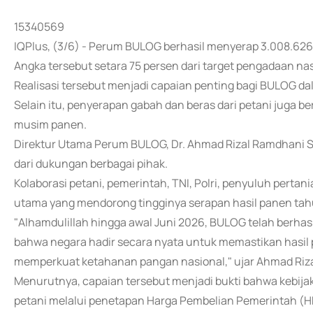
15340569
IQPlus, (3/6) - Perum BULOG berhasil menyerap 3.008.626 k
Angka tersebut setara 75 persen dari target pengadaan nasi
Realisasi tersebut menjadi capaian penting bagi BULOG
Selain itu, penyerapan gabah dan beras dari petani juga 
musim panen.
Direktur Utama Perum BULOG, Dr. Ahmad Rizal Ramdhani S.S
dari dukungan berbagai pihak.
Kolaborasi petani, pemerintah, TNI, Polri, penyuluh pertan
utama yang mendorong tingginya serapan hasil panen tahu
"Alhamdulillah hingga awal Juni 2026, BULOG telah berhasi
bahwa negara hadir secara nyata untuk memastikan hasil 
memperkuat ketahanan pangan nasional," ujar Ahmad Riza
Menurutnya, capaian tersebut menjadi bukti bahwa kebij
petani melalui penetapan Harga Pembelian Pemerintah (HPP