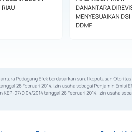
I RIAU
DANANTARA DIREVIS
MENYESUAIKAN DSI
DDMF
erantara Pedagang Efek berdasarkan surat keputusan Otorit
anggal 28 Februari 2014, izin usaha sebagai Penjamin Emisi E
KEP-07/D.04/2014 tanggal 28 Februari 2014, izin usaha sebag
rat keputusan Otoritas Jasa Keuangan Nomor S-67/PM.21/2017 t
aan Transaksi Sertifikat Deposito di Pasar Uang yang izinnya d
ansaksi, serta Penatausahaan dan Penyelesaian Transaksi Sur