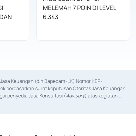
I
MELEMAH 7 POIN DI LEVEL
 DAN
6.343
as Jasa Keuangan (d.h Bapepam-LK) Nomor KEP-
fek berdasarkan surat keputusan Otoritas Jasa Keuangan 
ai penyedia Jasa Konsultasi (
Advisory
) atas kegiatan 
anggal 3 Februari 2017, dan beberapa izin usaha lainnya 
iterbitkan pada tahun 2017 dan izin usaha lainnya dari 
at Berharga Komersial yang izinnya diterbitkan pada 