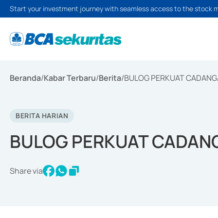
Start your investment journey with seamless access to the stock 
Beranda
/
Kabar Terbaru
/
Berita
/
BULOG PERKUAT CADANG
BERITA HARIAN
BULOG PERKUAT CADAN
Share via