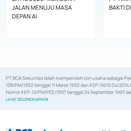
JALAN MENUJU MASA
BAKTI D
DEPAN AI
PT BCA Sekuritas telah memperoleh izin usaha sebagai P
138/PM/1992 tanggal 11 Maret 1992 dan KEP-06/D.04/2014 t
Nomor KEP-12/PM/PEE/1997 tanggal 24 September 1997 dan 
merger, akuisisi, divestasi, dan 
join venture
 berdasarkan su
LIHAT SELENGKAPNYA
dari Bank Indonesia antara lain sebagai Perantara Pelaksan
Bank Indonesia sebagai Lembaga Pendukung Penerbitan, Tr
tahun 2018.