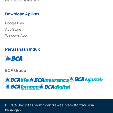
Download Aplikasi
Google Play
App Store
Windows App
Perusahaan Induk
BCA Group
PT BCA Sekuritas berizin dan diawasi oleh Otoritas Jasa
Keuangan