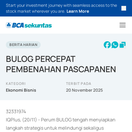
Start your investment journey with seamless access to the
stock market wherever you are.
Learn More
BERITA HARIAN
BULOG PERCEPAT
PEMBENAHAN PASCAPANEN
KATEGORI
TERBIT PADA
Ekonomi Bisnis
20 November 2025
32331974
IQPlus, (20/11) - Perum BULOG tengah menyiapkan
langkah strategis untuk melindungi sekaligus