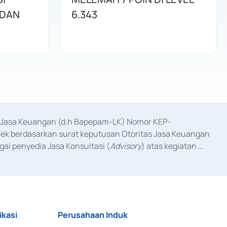
 DAN
6.343
as Jasa Keuangan (d.h Bapepam-LK) Nomor KEP-
fek berdasarkan surat keputusan Otoritas Jasa Keuangan 
ai penyedia Jasa Konsultasi (
Advisory
) atas kegiatan 
anggal 3 Februari 2017, dan beberapa izin usaha lainnya 
iterbitkan pada tahun 2017 dan izin usaha lainnya dari 
at Berharga Komersial yang izinnya diterbitkan pada 
ikasi
Perusahaan Induk