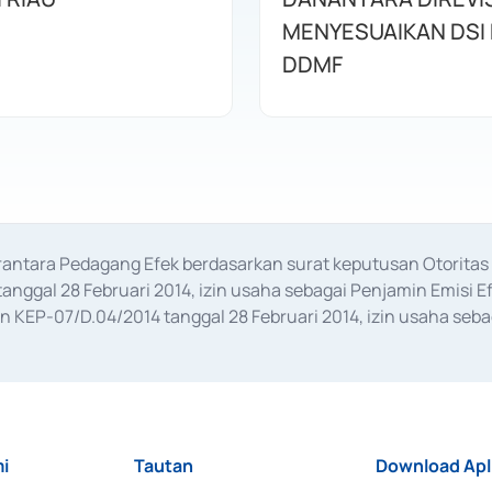
MENYESUAIKAN DSI
DDMF
erantara Pedagang Efek berdasarkan surat keputusan Otorit
anggal 28 Februari 2014, izin usaha sebagai Penjamin Emisi E
KEP-07/D.04/2014 tanggal 28 Februari 2014, izin usaha sebag
rat keputusan Otoritas Jasa Keuangan Nomor S-67/PM.21/2017 t
aan Transaksi Sertifikat Deposito di Pasar Uang yang izinnya d
ansaksi, serta Penatausahaan dan Penyelesaian Transaksi Sur
i
Tautan
Download Apl