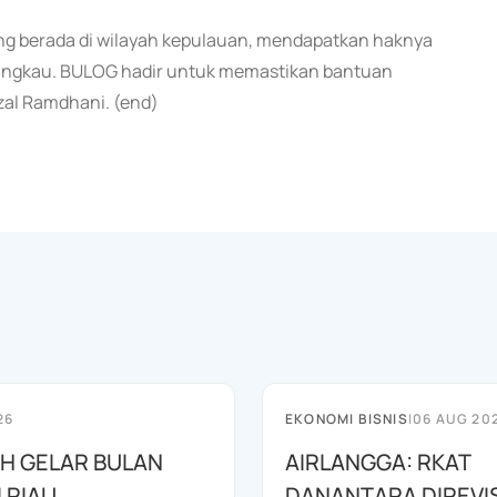
ng berada di wilayah kepulauan, mendapatkan haknya
dijangkau. BULOG hadir untuk memastikan bantuan
izal Ramdhani. (end)
26
EKONOMI BISNIS
|
06 AUG 20
AH GELAR BULAN
AIRLANGGA: RKAT
I RIAU
DANANTARA DIREVIS