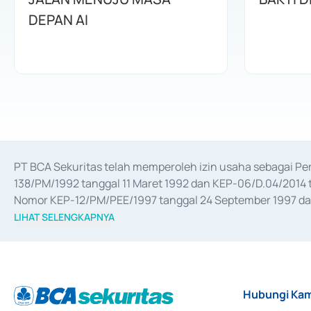
DEPAN AI
PT BCA Sekuritas telah memperoleh izin usaha sebagai P
138/PM/1992 tanggal 11 Maret 1992 dan KEP-06/D.04/2014 t
Nomor KEP-12/PM/PEE/1997 tanggal 24 September 1997 dan 
merger, akuisisi, divestasi, dan 
join venture
 berdasarkan su
LIHAT SELENGKAPNYA
dari Bank Indonesia antara lain sebagai Perantara Pelaksan
Bank Indonesia sebagai Lembaga Pendukung Penerbitan, Tr
tahun 2018.
Hubungi Kam