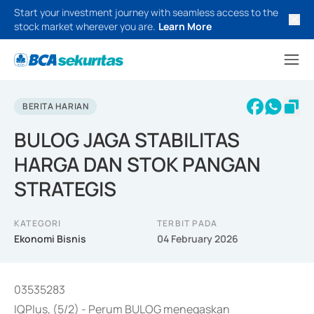
Start your investment journey with seamless access to the
stock market wherever you are.
Learn More
BERITA HARIAN
BULOG JAGA STABILITAS
HARGA DAN STOK PANGAN
STRATEGIS
KATEGORI
TERBIT PADA
Ekonomi Bisnis
04 February 2026
03535283
IQPlus, (5/2) - Perum BULOG menegaskan