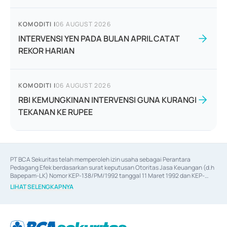
KOMODITI
|
06 AUGUST 2026
INTERVENSI YEN PADA BULAN APRIL CATAT
REKOR HARIAN
KOMODITI
|
06 AUGUST 2026
RBI KEMUNGKINAN INTERVENSI GUNA KURANGI
TEKANAN KE RUPEE
PT BCA Sekuritas telah memperoleh izin usaha sebagai Perantara 
Pedagang Efek berdasarkan surat keputusan Otoritas Jasa Keuangan (d.h 
Bapepam-LK) Nomor KEP-138/PM/1992 tanggal 11 Maret 1992 dan KEP-
06/D.04/2014 tanggal 28 Februari 2014, izin usaha sebagai Penjamin Emisi 
LIHAT SELENGKAPNYA
Efek berdasarkan surat keputusan Otoritas Jasa Keuangan Nomor KEP-
12/PM/PEE/1997 tanggal 24 September 1997 dan KEP-07/D.04/2014 
tanggal 28 Februari 2014, izin usaha sebagai penyedia Jasa Konsultasi 
(
Advisory
) atas kegiatan merger, akuisisi, divestasi, dan 
join venture
berdasarkan surat keputusan Otoritas Jasa Keuangan Nomor S-