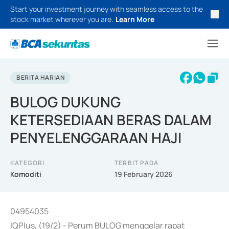
Start your investment journey with seamless access to the
stock market wherever you are.
Learn More
BERITA HARIAN
BULOG DUKUNG
KETERSEDIAAN BERAS DALAM
PENYELENGGARAAN HAJI
KATEGORI
TERBIT PADA
Komoditi
19 February 2026
04954035
IQPlus, (19/2) - Perum BULOG menggelar rapat