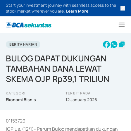
Start your investment journey with seamless access to the
stock market wherever you are.
Learn More
BERITA HARIAN
BULOG DAPAT DUKUNGAN
TAMBAHAN DANA LEWAT
SKEMA OJP Rp39,1 TRILIUN
KATEGORI
TERBIT PADA
Ekonomi Bisnis
12 January 2026
01153729
IQPlus, (12/1)- Perum Bulog mendapatkan dukungan