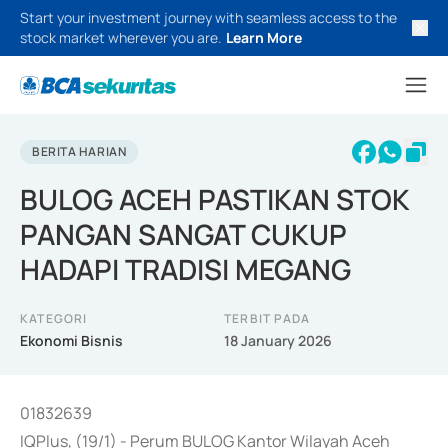
Start your investment journey with seamless access to the
stock market wherever you are.
Learn More
BERITA HARIAN
BULOG ACEH PASTIKAN STOK
PANGAN SANGAT CUKUP
HADAPI TRADISI MEGANG
KATEGORI
TERBIT PADA
Ekonomi Bisnis
18 January 2026
01832639
IQPlus, (19/1) - Perum BULOG Kantor Wilayah Aceh