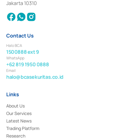
Jakarta 10310
2018.
Contact Us
Halo BCA
1500888 ext 9
WhatsApp
+62 819 1950 0888
Email
halo@bcasekuritas.co.id
Links
About Us
Our Services
Latest News
Trading Platform
Research