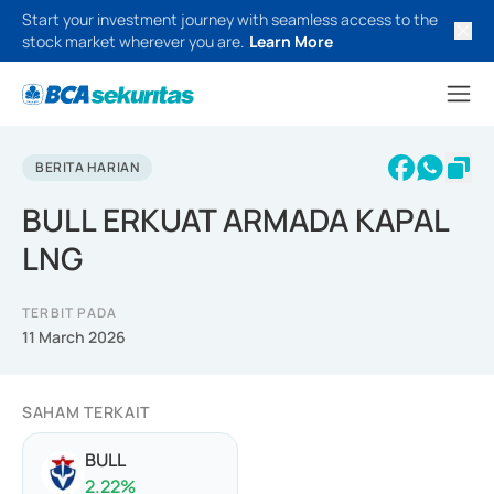
Start your investment journey with seamless access to the
stock market wherever you are.
Learn More
BERITA HARIAN
BULL ERKUAT ARMADA KAPAL
LNG
TERBIT PADA
11 March 2026
SAHAM TERKAIT
BULL
2.22
%