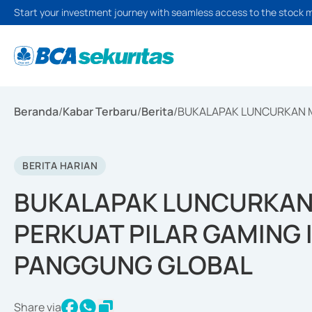
Start your investment journey with seamless access to the stock 
Beranda
/
Kabar Terbaru
/
Berita
/
BUKALAPAK LUNCURKAN M
BERITA HARIAN
BUKALAPAK LUNCURKAN 
PERKUAT PILAR GAMING 
PANGGUNG GLOBAL
Share via