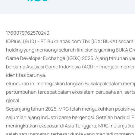
1760079762570240
IQPlus, (9/10) - PT Bukalapak.com Tbk (IDX: BUKA) secar
holding yang menaungi seluruh lini bisnis gaming BUKA Gr
Game Developer Exchange (IGDX) 2025. Ajang tahunan yang
bersama Asosiasi Game Indonesia (AGI) ini menjadi mom
identitas barunya.
eluncuran ini menegaskan langkah Bukalapak dalam mempe
pertumbuhan tercepat dalam ekosistem perusahaan, serta
global.
Sepanjang tahun 2025, MRG telah mengukuhkan posisinya d
sejumlah ajang industri game bergengsi. Setelah hadir di 
meningkatkan eksposur di Asia Tenggara, MRG melanjutk
salah satu pameran terbesar dunia yang menjadi momentu