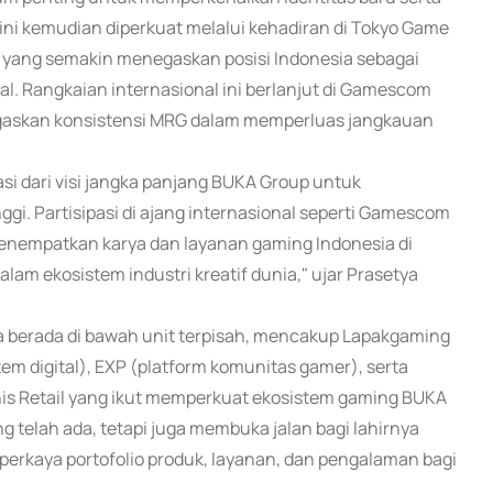
 ini kemudian diperkuat melalui kehadiran di Tokyo Game
 yang semakin menegaskan posisi Indonesia sebagai
l. Rangkaian internasional ini berlanjut di Gamescom
gaskan konsistensi MRG dalam memperluas jangkauan
i dari visi jangka panjang BUKA Group untuk
ggi. Partisipasi di ajang internasional seperti Gamescom
nempatkan karya dan layanan gaming Indonesia di
am ekosistem industri kreatif dunia," ujar Prasetya
 berada di bawah unit terpisah, mencakup Lapakgaming
tem digital), EXP (platform komunitas gamer), serta
isnis Retail yang ikut memperkuat ekosistem gaming BUKA
ng telah ada, tetapi juga membuka jalan bagi lahirnya
mperkaya portofolio produk, layanan, dan pengalaman bagi