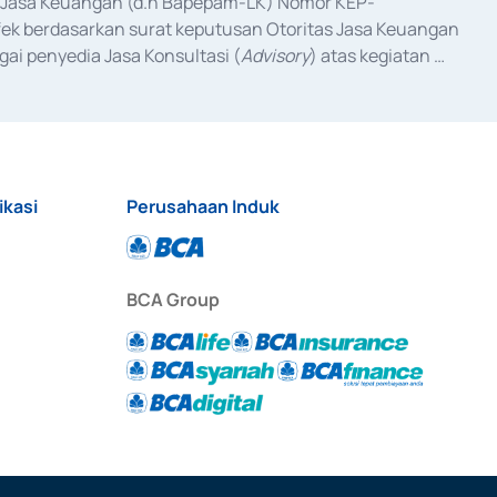
as Jasa Keuangan (d.h Bapepam-LK) Nomor KEP-
fek berdasarkan surat keputusan Otoritas Jasa Keuangan 
ai penyedia Jasa Konsultasi (
Advisory
) atas kegiatan 
anggal 3 Februari 2017, dan beberapa izin usaha lainnya 
iterbitkan pada tahun 2017 dan izin usaha lainnya dari 
at Berharga Komersial yang izinnya diterbitkan pada 
ikasi
Perusahaan Induk
BCA Group