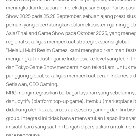
meningkatkan kesadaran merek di pasar Eropa. Partisipasi
Show 2025 pada 25.28 September, sebuah ajang prestisius
pemain yang diperhitungkan dalam ekosistem gaming globa
Asia/Thailand Game Show pada Oktober 2025, yang mene
regional sekaligus memperkuat strategi ekspansi global.
"Melalui Multi Realm Games, kami menghadirkan manifestas
mengangkat industri game Indonesia ke level yang lebih tin
dan Tokyo Game Show mencerminkan tekad kami untuk me
panggung global, sekaligus memperkuat peran Indonesia dal
Setiawan, CEO Gaming.
MRG mengintegrasikan berbagai layanan yang sebelumnya
dan Joytify (platform top-up game), Itemku (marketplace i
didukung oleh Rexus, produk aksesoris gaming dari lini b
group. Integrasi ini tidak hanya menyatukan kapabilitas ya
inisiatif baru yang saat ini tengah dipersiapkan untuk me
para pengguna.