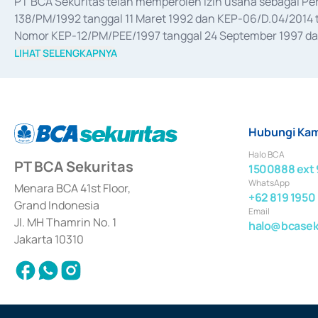
PT BCA Sekuritas telah memperoleh izin usaha sebagai P
138/PM/1992 tanggal 11 Maret 1992 dan KEP-06/D.04/2014 t
Nomor KEP-12/PM/PEE/1997 tanggal 24 September 1997 dan 
merger, akuisisi, divestasi, dan 
join venture
 berdasarkan su
LIHAT SELENGKAPNYA
dari Bank Indonesia antara lain sebagai Perantara Pelaksan
Bank Indonesia sebagai Lembaga Pendukung Penerbitan, Tr
tahun 2018.
Hubungi Kam
Halo BCA
PT BCA Sekuritas
1500888 ext 
WhatsApp
Menara BCA 41st Floor,
+62 819 1950
Grand Indonesia
Email
Jl. MH Thamrin No. 1
halo@bcaseku
Jakarta 10310