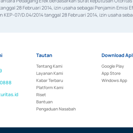
erantara Pedagang Efek berdasarkan surat keputusan Otorit
anggal 28 Februari 2014, izin usaha sebagai Penjamin Emisi E
KEP-07/D.04/2014 tanggal 28 Februari 2014, izin usaha sebag
rat keputusan Otoritas Jasa Keuangan Nomor S-67/PM.21/2017 t
aan Transaksi Sertifikat Deposito di Pasar Uang yang izinnya d
ansaksi, serta Penatausahaan dan Penyelesaian Transaksi Sur
i
Tautan
Download Apl
Tentang Kami
Google Play
9
Layanan Kami
App Store
Kabar Terbaru
Windows App
 0888
Platform Kami
ritas.id
Riset
Bantuan
Pengaduan Nasabah