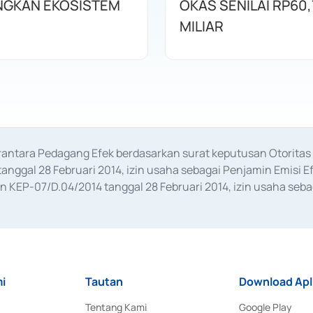
GKAN EKOSISTEM
OKAS SENILAI RP60,
MILIAR
erantara Pedagang Efek berdasarkan surat keputusan Otorit
anggal 28 Februari 2014, izin usaha sebagai Penjamin Emisi E
KEP-07/D.04/2014 tanggal 28 Februari 2014, izin usaha sebag
rat keputusan Otoritas Jasa Keuangan Nomor S-67/PM.21/2017 t
aan Transaksi Sertifikat Deposito di Pasar Uang yang izinnya d
ansaksi, serta Penatausahaan dan Penyelesaian Transaksi Sur
i
Tautan
Download Apl
Tentang Kami
Google Play