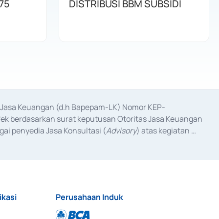
75
DISTRIBUSI BBM SUBSIDI
as Jasa Keuangan (d.h Bapepam-LK) Nomor KEP-
fek berdasarkan surat keputusan Otoritas Jasa Keuangan 
ai penyedia Jasa Konsultasi (
Advisory
) atas kegiatan 
anggal 3 Februari 2017, dan beberapa izin usaha lainnya 
iterbitkan pada tahun 2017 dan izin usaha lainnya dari 
at Berharga Komersial yang izinnya diterbitkan pada 
ikasi
Perusahaan Induk