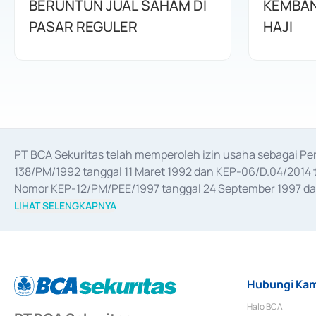
BERUNTUN JUAL SAHAM DI
KEMBAN
PASAR REGULER
HAJI
PT BCA Sekuritas telah memperoleh izin usaha sebagai P
138/PM/1992 tanggal 11 Maret 1992 dan KEP-06/D.04/2014 t
Nomor KEP-12/PM/PEE/1997 tanggal 24 September 1997 dan 
merger, akuisisi, divestasi, dan 
join venture
 berdasarkan su
LIHAT SELENGKAPNYA
dari Bank Indonesia antara lain sebagai Perantara Pelaksan
Bank Indonesia sebagai Lembaga Pendukung Penerbitan, Tr
tahun 2018.
Hubungi Kam
Halo BCA