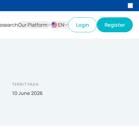
esearch
Our Platform
EN
Login
Register
ID
EN
TERBIT PADA
10 June 2026