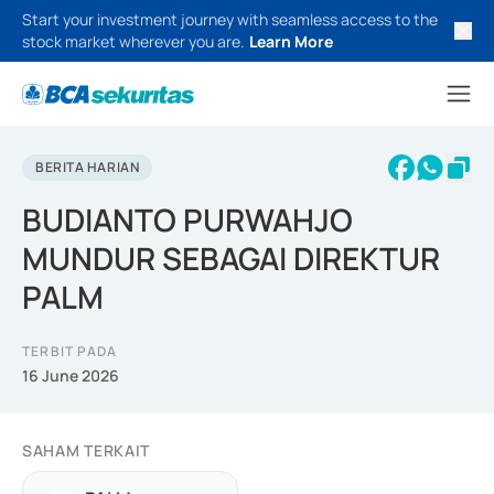
Start your investment journey with seamless access to the
stock market wherever you are.
Learn More
BERITA HARIAN
BUDIANTO PURWAHJO
MUNDUR SEBAGAI DIREKTUR
PALM
TERBIT PADA
16 June 2026
SAHAM TERKAIT