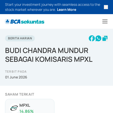
Start your investment journey with seamless access to the
stock market wherever you are.
Learn More
BERITA HARIAN
BUDI CHANDRA MUNDUR
SEBAGAI KOMISARIS MPXL
TERBIT PADA
01 June 2026
SAHAM TERKAIT
MPXL
14.86
%