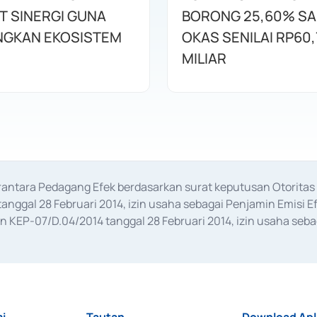
T SINERGI GUNA
BORONG 25,60% S
GKAN EKOSISTEM
OKAS SENILAI RP60,
MILIAR
erantara Pedagang Efek berdasarkan surat keputusan Otorit
anggal 28 Februari 2014, izin usaha sebagai Penjamin Emisi E
KEP-07/D.04/2014 tanggal 28 Februari 2014, izin usaha sebag
rat keputusan Otoritas Jasa Keuangan Nomor S-67/PM.21/2017 t
aan Transaksi Sertifikat Deposito di Pasar Uang yang izinnya d
ansaksi, serta Penatausahaan dan Penyelesaian Transaksi Sur