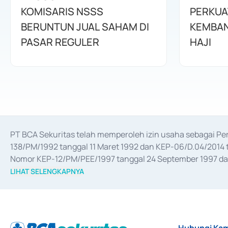
KOMISARIS NSSS
PERKUA
BERUNTUN JUAL SAHAM DI
KEMBAN
PASAR REGULER
HAJI
PT BCA Sekuritas telah memperoleh izin usaha sebagai P
138/PM/1992 tanggal 11 Maret 1992 dan KEP-06/D.04/2014 t
Nomor KEP-12/PM/PEE/1997 tanggal 24 September 1997 dan 
merger, akuisisi, divestasi, dan 
join venture
 berdasarkan su
LIHAT SELENGKAPNYA
dari Bank Indonesia antara lain sebagai Perantara Pelaksan
Bank Indonesia sebagai Lembaga Pendukung Penerbitan, Tr
tahun 2018.