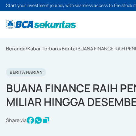
Start your investment journey with seamless access to the stock 
Beranda
/
Kabar Terbaru
/
Berita
/
BUANA FINANCE RAIH PEN
BERITA HARIAN
BUANA FINANCE RAIH PE
MILIAR HINGGA DESEMBE
Share via