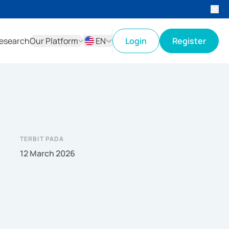
esearch
Our Platform
EN
Login
Register
ID
EN
TERBIT PADA
12 March 2026