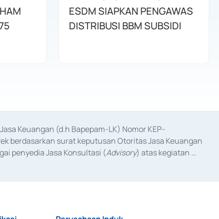
AHAM
ESDM SIAPKAN PENGAWAS
75
DISTRIBUSI BBM SUBSIDI
as Jasa Keuangan (d.h Bapepam-LK) Nomor KEP-
fek berdasarkan surat keputusan Otoritas Jasa Keuangan 
ai penyedia Jasa Konsultasi (
Advisory
) atas kegiatan 
anggal 3 Februari 2017, dan beberapa izin usaha lainnya 
iterbitkan pada tahun 2017 dan izin usaha lainnya dari 
at Berharga Komersial yang izinnya diterbitkan pada 