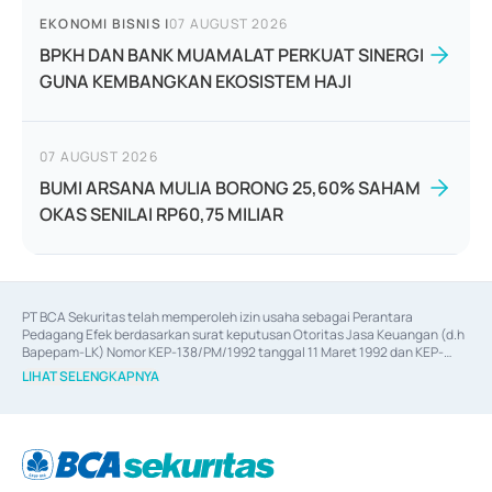
EKONOMI BISNIS
|
07 AUGUST 2026
BPKH DAN BANK MUAMALAT PERKUAT SINERGI
GUNA KEMBANGKAN EKOSISTEM HAJI
07 AUGUST 2026
BUMI ARSANA MULIA BORONG 25,60% SAHAM
OKAS SENILAI RP60,75 MILIAR
PT BCA Sekuritas telah memperoleh izin usaha sebagai Perantara 
Pedagang Efek berdasarkan surat keputusan Otoritas Jasa Keuangan (d.h 
Bapepam-LK) Nomor KEP-138/PM/1992 tanggal 11 Maret 1992 dan KEP-
06/D.04/2014 tanggal 28 Februari 2014, izin usaha sebagai Penjamin Emisi 
LIHAT SELENGKAPNYA
Efek berdasarkan surat keputusan Otoritas Jasa Keuangan Nomor KEP-
12/PM/PEE/1997 tanggal 24 September 1997 dan KEP-07/D.04/2014 
tanggal 28 Februari 2014, izin usaha sebagai penyedia Jasa Konsultasi 
(
Advisory
) atas kegiatan merger, akuisisi, divestasi, dan 
join venture
berdasarkan surat keputusan Otoritas Jasa Keuangan Nomor S-
67/PM.21/2017 tanggal 3 Februari 2017, dan beberapa izin usaha lainnya 