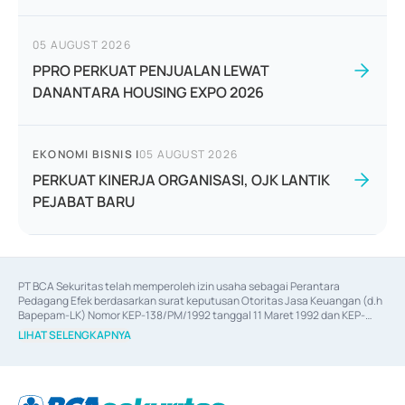
05 AUGUST 2026
PPRO PERKUAT PENJUALAN LEWAT
DANANTARA HOUSING EXPO 2026
EKONOMI BISNIS
|
05 AUGUST 2026
PERKUAT KINERJA ORGANISASI, OJK LANTIK
PEJABAT BARU
PT BCA Sekuritas telah memperoleh izin usaha sebagai Perantara 
Pedagang Efek berdasarkan surat keputusan Otoritas Jasa Keuangan (d.h 
Bapepam-LK) Nomor KEP-138/PM/1992 tanggal 11 Maret 1992 dan KEP-
06/D.04/2014 tanggal 28 Februari 2014, izin usaha sebagai Penjamin Emisi 
LIHAT SELENGKAPNYA
Efek berdasarkan surat keputusan Otoritas Jasa Keuangan Nomor KEP-
12/PM/PEE/1997 tanggal 24 September 1997 dan KEP-07/D.04/2014 
tanggal 28 Februari 2014, izin usaha sebagai penyedia Jasa Konsultasi 
(
Advisory
) atas kegiatan merger, akuisisi, divestasi, dan 
join venture
berdasarkan surat keputusan Otoritas Jasa Keuangan Nomor S-