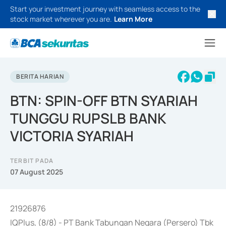
Start your investment journey with seamless access to the
stock market wherever you are.
Learn More
BERITA HARIAN
BTN: SPIN-OFF BTN SYARIAH
TUNGGU RUPSLB BANK
VICTORIA SYARIAH
TERBIT PADA
07 August 2025
21926876
IQPlus, (8/8) - PT Bank Tabungan Negara (Persero) Tbk