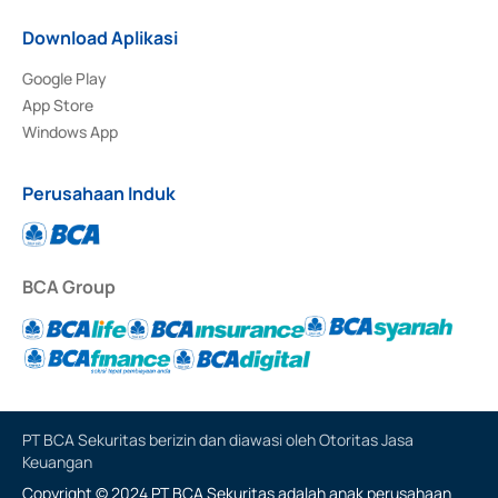
Download Aplikasi
Google Play
App Store
Windows App
Perusahaan Induk
BCA Group
PT BCA Sekuritas berizin dan diawasi oleh Otoritas Jasa
Keuangan
Copyright © 2024 PT BCA Sekuritas adalah anak perusahaan