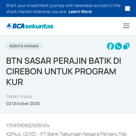
Start your investment journey with seamless access to the
stock market wherever you are.
Learn More
BERITA HARIAN
BTN SASAR PERAJIN BATIK DI
CIREBON UNTUK PROGRAM
KUR
TERBIT PADA
02 October 2025
1759390832936104
IQPlus, (2/10) - PT Bank Tabungan Negara Persero Tbk