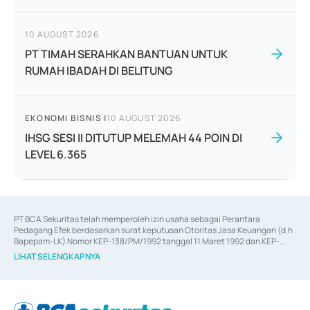
10 AUGUST 2026
PT TIMAH SERAHKAN BANTUAN UNTUK
RUMAH IBADAH DI BELITUNG
EKONOMI BISNIS
|
10 AUGUST 2026
IHSG SESI II DITUTUP MELEMAH 44 POIN DI
LEVEL 6.365
PT BCA Sekuritas telah memperoleh izin usaha sebagai Perantara 
Pedagang Efek berdasarkan surat keputusan Otoritas Jasa Keuangan (d.h 
Bapepam-LK) Nomor KEP-138/PM/1992 tanggal 11 Maret 1992 dan KEP-
06/D.04/2014 tanggal 28 Februari 2014, izin usaha sebagai Penjamin Emisi 
LIHAT SELENGKAPNYA
Efek berdasarkan surat keputusan Otoritas Jasa Keuangan Nomor KEP-
12/PM/PEE/1997 tanggal 24 September 1997 dan KEP-07/D.04/2014 
tanggal 28 Februari 2014, izin usaha sebagai penyedia Jasa Konsultasi 
(
Advisory
) atas kegiatan merger, akuisisi, divestasi, dan 
join venture
berdasarkan surat keputusan Otoritas Jasa Keuangan Nomor S-