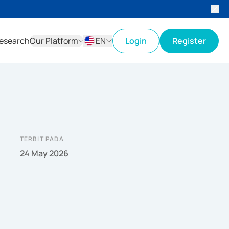
esearch
Our Platform
EN
Login
Register
ID
EN
TERBIT PADA
24 May 2026