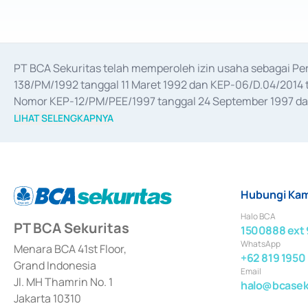
PT BCA Sekuritas telah memperoleh izin usaha sebagai P
138/PM/1992 tanggal 11 Maret 1992 dan KEP-06/D.04/2014 t
Nomor KEP-12/PM/PEE/1997 tanggal 24 September 1997 dan 
merger, akuisisi, divestasi, dan 
join venture
 berdasarkan su
LIHAT SELENGKAPNYA
dari Bank Indonesia antara lain sebagai Perantara Pelaksan
Bank Indonesia sebagai Lembaga Pendukung Penerbitan, Tr
tahun 2018.
Hubungi Kam
Halo BCA
PT BCA Sekuritas
1500888 ext 
WhatsApp
Menara BCA 41st Floor,
+62 819 1950
Grand Indonesia
Email
Jl. MH Thamrin No. 1
halo@bcaseku
Jakarta 10310