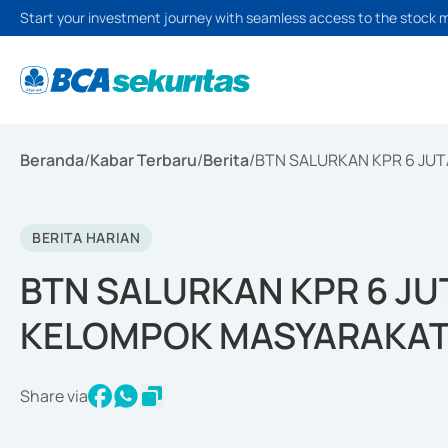
Start your investment journey with seamless access to the stock 
Beranda
/
Kabar Terbaru
/
Berita
/
BTN SALURKAN KPR 6 JUT
BERITA HARIAN
BTN SALURKAN KPR 6 JU
KELOMPOK MASYARAKAT 
Share via