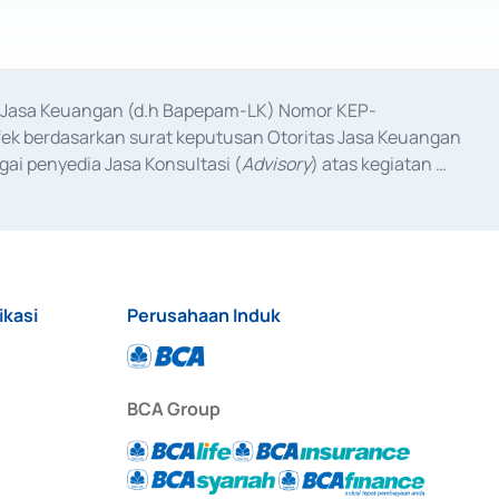
as Jasa Keuangan (d.h Bapepam-LK) Nomor KEP-
fek berdasarkan surat keputusan Otoritas Jasa Keuangan 
ai penyedia Jasa Konsultasi (
Advisory
) atas kegiatan 
anggal 3 Februari 2017, dan beberapa izin usaha lainnya 
iterbitkan pada tahun 2017 dan izin usaha lainnya dari 
at Berharga Komersial yang izinnya diterbitkan pada 
ikasi
Perusahaan Induk
BCA Group