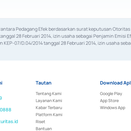
erantara Pedagang Efek berdasarkan surat keputusan Otorit
anggal 28 Februari 2014, izin usaha sebagai Penjamin Emisi E
KEP-07/D.04/2014 tanggal 28 Februari 2014, izin usaha sebag
rat keputusan Otoritas Jasa Keuangan Nomor S-67/PM.21/2017 t
aan Transaksi Sertifikat Deposito di Pasar Uang yang izinnya d
ansaksi, serta Penatausahaan dan Penyelesaian Transaksi Sur
i
Tautan
Download Apl
Tentang Kami
Google Play
9
Layanan Kami
App Store
Kabar Terbaru
Windows App
 0888
Platform Kami
ritas.id
Riset
Bantuan