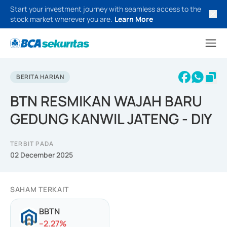
Start your investment journey with seamless access to the
stock market wherever you are.
Learn More
BERITA HARIAN
BTN RESMIKAN WAJAH BARU
GEDUNG KANWIL JATENG - DIY
TERBIT PADA
02 December 2025
SAHAM TERKAIT
BBTN
-
-2.27
%