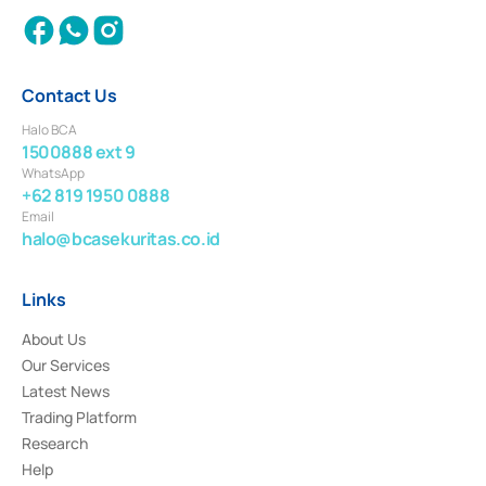
Contact Us
Halo BCA
1500888 ext 9
WhatsApp
+62 819 1950 0888
Email
halo@bcasekuritas.co.id
Links
About Us
Our Services
Latest News
Trading Platform
Research
Help