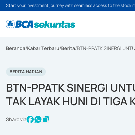
Start your investment journey with seamless access to the stock 
Beranda
/
Kabar Terbaru
/
Berita
/
BTN-PPATK SINERGI UNTUK
BERITA HARIAN
BTN-PPATK SINERGI UNT
TAK LAYAK HUNI DI TIGA
Share via