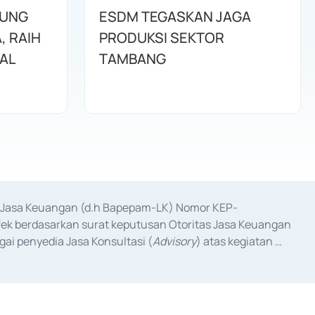
JUNG
ESDM TEGASKAN JAGA
, RAIH
PRODUKSI SEKTOR
NAL
TAMBANG
as Jasa Keuangan (d.h Bapepam-LK) Nomor KEP-
fek berdasarkan surat keputusan Otoritas Jasa Keuangan 
ai penyedia Jasa Konsultasi (
Advisory
) atas kegiatan 
anggal 3 Februari 2017, dan beberapa izin usaha lainnya 
iterbitkan pada tahun 2017 dan izin usaha lainnya dari 
at Berharga Komersial yang izinnya diterbitkan pada 