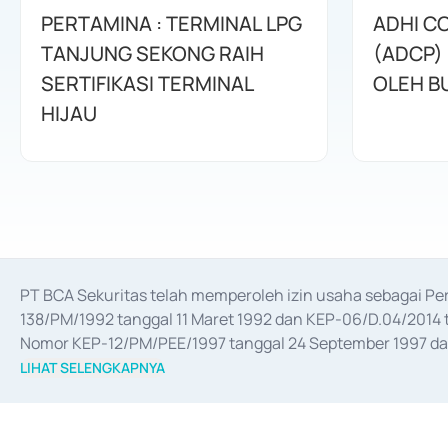
PERTAMINA : TERMINAL LPG
ADHI C
TANJUNG SEKONG RAIH
(ADCP)
SERTIFIKASI TERMINAL
OLEH B
HIJAU
PT BCA Sekuritas telah memperoleh izin usaha sebagai P
138/PM/1992 tanggal 11 Maret 1992 dan KEP-06/D.04/2014 t
Nomor KEP-12/PM/PEE/1997 tanggal 24 September 1997 dan 
merger, akuisisi, divestasi, dan 
join venture
 berdasarkan su
LIHAT SELENGKAPNYA
dari Bank Indonesia antara lain sebagai Perantara Pelaksan
Bank Indonesia sebagai Lembaga Pendukung Penerbitan, Tr
tahun 2018.