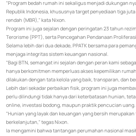
"Program bedah rumah ini sekaligus menjadi dukungan nya
Republik Indonesia, khususnya target penyediaan tiga jut
rendah (MBR)," kata Nixon.
Program ini juga sejalan dengan peringatan 23 tahun re
Terorisme (PPT), serta Pencegahan Pendanaan Proliferas
Selama lebih dari dua dekade, PPATK bersama para peman
menjaga integritas sistem keuangan nasional.
"Bagi BTN, semangat ini sejalan dengan peran kami sebag
hanya berkomitmen memperluas akses kepemilikan rumah,
dilakukan dengan tata kelola yang baik, transparan, dan ber
Lebih dari sekadar perbaikan fisik, program ini juga me
perlu dilindungi tidak hanya dari keterbatasan hunian, tetapi
online, investasi bodong, maupun praktik pencucian uang.
"Hunian yang layak dan keuangan yang bersih merupakan 
berkelanjutan," tegas Nixon.
Ia mengamini bahwa tantangan perumahan nasional masih 