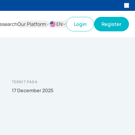
esearch
Our Platform
EN
Login
Register
ID
EN
TERBIT PADA
17 December 2025