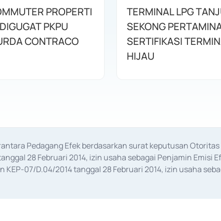
OMMUTER PROPERTI
TERMINAL LPG TAN
 DIGUGAT PKPU
SEKONG PERTAMINA
URDA CONTRACO
SERTIFIKASI TERMI
HIJAU
erantara Pedagang Efek berdasarkan surat keputusan Otorit
anggal 28 Februari 2014, izin usaha sebagai Penjamin Emisi E
KEP-07/D.04/2014 tanggal 28 Februari 2014, izin usaha sebag
rat keputusan Otoritas Jasa Keuangan Nomor S-67/PM.21/2017 t
aan Transaksi Sertifikat Deposito di Pasar Uang yang izinnya d
ansaksi, serta Penatausahaan dan Penyelesaian Transaksi Sur