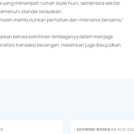
gga yang menempati rumah layak huni, sementara sekitar
 memenuhi standar kelayakan.
at masih membutuhkan perhatian dan intervensi bersama,"
paikan bahwa komitmen lembaganya dalam menjaga
analisis transaksi keuangan, melainkan juga diwujudkan
26
EKONOMI BISNIS
|
06 AUG 20