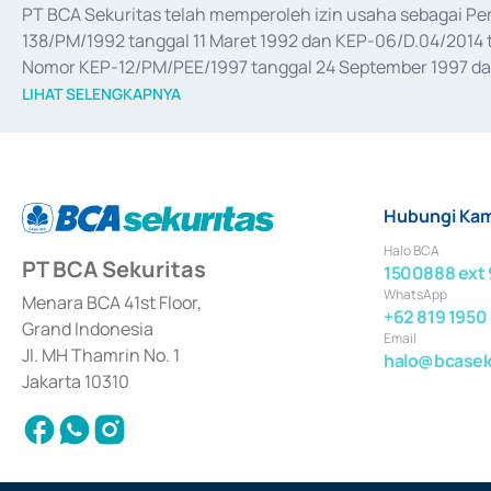
PT BCA Sekuritas telah memperoleh izin usaha sebagai P
138/PM/1992 tanggal 11 Maret 1992 dan KEP-06/D.04/2014 t
Nomor KEP-12/PM/PEE/1997 tanggal 24 September 1997 dan 
merger, akuisisi, divestasi, dan 
join venture
 berdasarkan su
LIHAT SELENGKAPNYA
dari Bank Indonesia antara lain sebagai Perantara Pelaksan
Bank Indonesia sebagai Lembaga Pendukung Penerbitan, Tr
tahun 2018.
Hubungi Kam
Halo BCA
PT BCA Sekuritas
1500888 ext 
WhatsApp
Menara BCA 41st Floor,
+62 819 1950
Grand Indonesia
Email
Jl. MH Thamrin No. 1
halo@bcaseku
Jakarta 10310