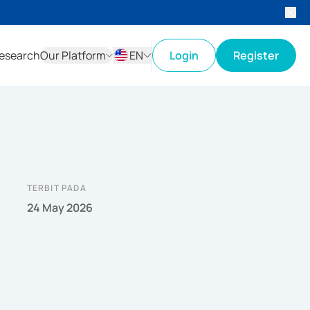
esearch
Our Platform
EN
Login
Register
ID
EN
TERBIT PADA
24 May 2026