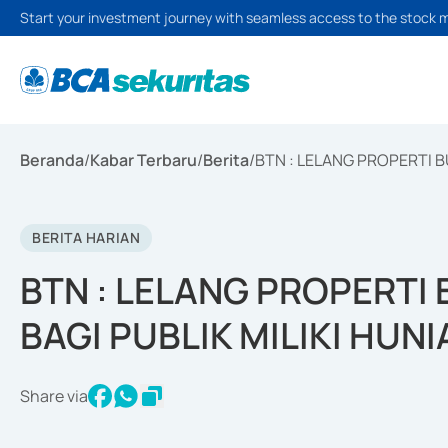
Start your investment journey with seamless access to the stock 
Beranda
/
Kabar Terbaru
/
Berita
/
BTN : LELANG PROPERTI B
BERITA HARIAN
BTN : LELANG PROPERTI 
BAGI PUBLIK MILIKI HUNI
Share via