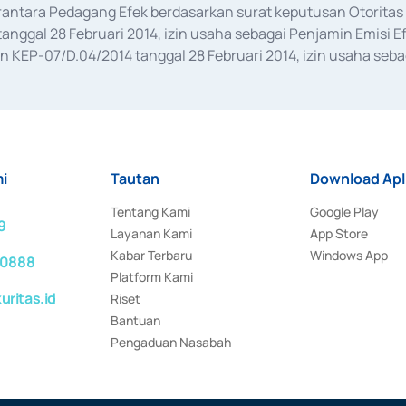
erantara Pedagang Efek berdasarkan surat keputusan Otorit
anggal 28 Februari 2014, izin usaha sebagai Penjamin Emisi E
KEP-07/D.04/2014 tanggal 28 Februari 2014, izin usaha sebag
rat keputusan Otoritas Jasa Keuangan Nomor S-67/PM.21/2017 t
aan Transaksi Sertifikat Deposito di Pasar Uang yang izinnya d
ansaksi, serta Penatausahaan dan Penyelesaian Transaksi Sur
i
Tautan
Download Apl
Tentang Kami
Google Play
9
Layanan Kami
App Store
Kabar Terbaru
Windows App
 0888
Platform Kami
ritas.id
Riset
Bantuan
Pengaduan Nasabah