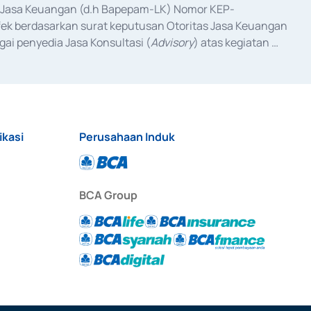
as Jasa Keuangan (d.h Bapepam-LK) Nomor KEP-
fek berdasarkan surat keputusan Otoritas Jasa Keuangan 
ai penyedia Jasa Konsultasi (
Advisory
) atas kegiatan 
anggal 3 Februari 2017, dan beberapa izin usaha lainnya 
iterbitkan pada tahun 2017 dan izin usaha lainnya dari 
at Berharga Komersial yang izinnya diterbitkan pada 
ikasi
Perusahaan Induk
BCA Group