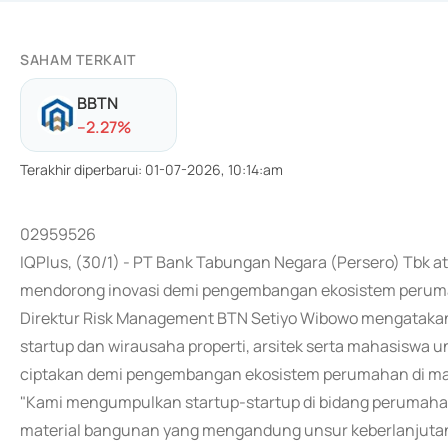
SAHAM TERKAIT
BBTN
-
-2.27
%
Terakhir diperbarui
:
01-07-2026, 10:14:am
02959526
IQPlus, (30/1) - PT Bank Tabungan Negara (Persero) Tb
mendorong inovasi demi pengembangan ekosistem perum
Direktur Risk Management BTN Setiyo Wibowo mengatakan
startup dan wirausaha properti, arsitek serta mahasiswa 
ciptakan demi pengembangan ekosistem perumahan di ma
"Kami mengumpulkan startup-startup di bidang perumahan,
material bangunan yang mengandung unsur keberlanjutan 