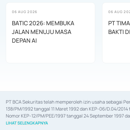
06 AUG 2026
06 AUG 20
BATIC 2026: MEMBUKA
PT TIM
JALAN MENUJU MASA
BAKTI D
DEPAN AI
PT BCA Sekuritas telah memperoleh izin usaha sebagai P
138/PM/1992 tanggal 11 Maret 1992 dan KEP-06/D.04/2014 t
Nomor KEP-12/PM/PEE/1997 tanggal 24 September 1997 dan 
merger, akuisisi, divestasi, dan 
join venture
 berdasarkan su
LIHAT SELENGKAPNYA
dari Bank Indonesia antara lain sebagai Perantara Pelaksan