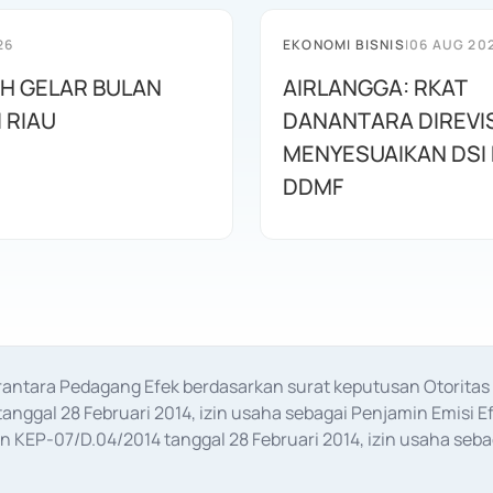
26
EKONOMI BISNIS
|
06 AUG 20
AH GELAR BULAN
AIRLANGGA: RKAT
I RIAU
DANANTARA DIREVIS
MENYESUAIKAN DSI
DDMF
erantara Pedagang Efek berdasarkan surat keputusan Otorit
anggal 28 Februari 2014, izin usaha sebagai Penjamin Emisi E
KEP-07/D.04/2014 tanggal 28 Februari 2014, izin usaha sebag
rat keputusan Otoritas Jasa Keuangan Nomor S-67/PM.21/2017 t
aan Transaksi Sertifikat Deposito di Pasar Uang yang izinnya d