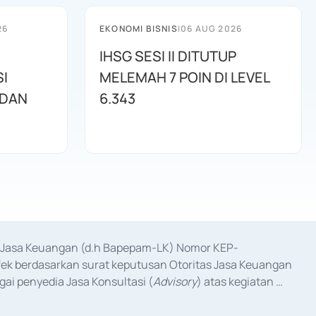
26
EKONOMI BISNIS
|
06 AUG 2026
IHSG SESI II DITUTUP
I
MELEMAH 7 POIN DI LEVEL
 DAN
6.343
as Jasa Keuangan (d.h Bapepam-LK) Nomor KEP-
fek berdasarkan surat keputusan Otoritas Jasa Keuangan 
ai penyedia Jasa Konsultasi (
Advisory
) atas kegiatan 
anggal 3 Februari 2017, dan beberapa izin usaha lainnya 
iterbitkan pada tahun 2017 dan izin usaha lainnya dari 