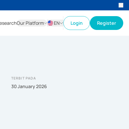
esearch
Our Platform
EN
Login
Register
ID
EN
TERBIT PADA
30 January 2026