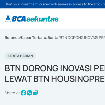
Start your investment journey with seamless access to the stock 
Beranda
/
Kabar Terbaru
/
Berita
/
BTN DORONG INOVASI P
BERITA HARIAN
BTN DORONG INOVASI P
LEWAT BTN HOUSINGPR
Share via