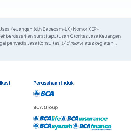
as Jasa Keuangan (d.h Bapepam-LK) Nomor KEP-
fek berdasarkan surat keputusan Otoritas Jasa Keuangan 
ai penyedia Jasa Konsultasi (
Advisory
) atas kegiatan 
anggal 3 Februari 2017, dan beberapa izin usaha lainnya 
iterbitkan pada tahun 2017 dan izin usaha lainnya dari 
at Berharga Komersial yang izinnya diterbitkan pada 
ikasi
Perusahaan Induk
BCA Group