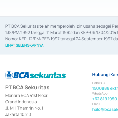
PT BCA Sekuritas telah memperoleh izin usaha sebagai P
138/PM/1992 tanggal 11 Maret 1992 dan KEP-06/D.04/2014 t
Nomor KEP-12/PM/PEE/1997 tanggal 24 September 1997 dan 
merger, akuisisi, divestasi, dan 
join venture
 berdasarkan su
LIHAT SELENGKAPNYA
dari Bank Indonesia antara lain sebagai Perantara Pelaksan
Bank Indonesia sebagai Lembaga Pendukung Penerbitan, Tr
tahun 2018.
Hubungi Kam
Halo BCA
PT BCA Sekuritas
1500888 ext 
WhatsApp
Menara BCA 41st Floor,
+62 819 1950
Grand Indonesia
Email
Jl. MH Thamrin No. 1
halo@bcaseku
Jakarta 10310