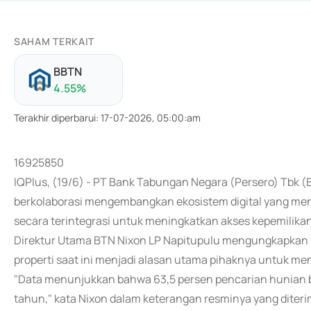
SAHAM TERKAIT
BBTN
4.55
%
Terakhir diperbarui
:
17-07-2026, 05:00:am
16925850
IQPlus, (19/6) - PT Bank Tabungan Negara (Persero) Tbk
berkolaborasi mengembangkan ekosistem digital yang men
secara terintegrasi untuk meningkatkan akses kepemilika
Direktur Utama BTN Nixon LP Napitupulu mengungkapkan 
properti saat ini menjadi alasan utama pihaknya untuk me
"Data menunjukkan bahwa 63,5 persen pencarian hunian be
tahun," kata Nixon dalam keterangan resminya yang diterim