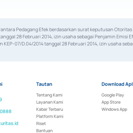
erantara Pedagang Efek berdasarkan surat keputusan Otorit
anggal 28 Februari 2014, izin usaha sebagai Penjamin Emisi E
KEP-07/D.04/2014 tanggal 28 Februari 2014, izin usaha sebag
rat keputusan Otoritas Jasa Keuangan Nomor S-67/PM.21/2017 t
aan Transaksi Sertifikat Deposito di Pasar Uang yang izinnya d
ansaksi, serta Penatausahaan dan Penyelesaian Transaksi Sur
i
Tautan
Download Apl
Tentang Kami
Google Play
9
Layanan Kami
App Store
Kabar Terbaru
Windows App
 0888
Platform Kami
ritas.id
Riset
Bantuan