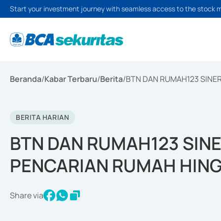
Start your investment journey with seamless access to the stock 
Beranda
/
Kabar Terbaru
/
Berita
/
BTN DAN RUMAH123 SINE
BERITA HARIAN
BTN DAN RUMAH123 SIN
PENCARIAN RUMAH HING
Share via