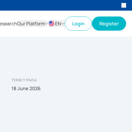
esearch
Our Platform
EN
Login
Register
ID
EN
TERBIT PADA
18 June 2026