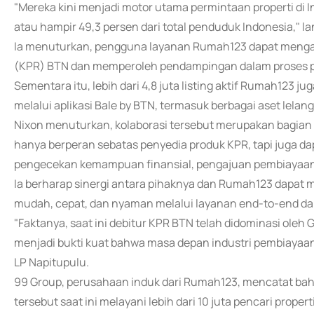
"Mereka kini menjadi motor utama permintaan properti di I
atau hampir 49,3 persen dari total penduduk Indonesia," lan
Ia menuturkan, pengguna layanan Rumah123 dapat mengak
(KPR) BTN dan memperoleh pendampingan dalam proses p
Sementara itu, lebih dari 4,8 juta listing aktif Rumah123 
melalui aplikasi Bale by BTN, termasuk berbagai aset lelang
Nixon menuturkan, kolaborasi tersebut merupakan bagian 
hanya berperan sebatas penyedia produk KPR, tapi juga 
pengecekan kemampuan finansial, pengajuan pembiayaan,
Ia berharap sinergi antara pihaknya dan Rumah123 dapat
mudah, cepat, dan nyaman melalui layanan end-to-end dala
"Faktanya, saat ini debitur KPR BTN telah didominasi oleh 
menjadi bukti kuat bahwa masa depan industri pembiayaan
LP Napitupulu.
99 Group, perusahaan induk dari Rumah123, mencatat ba
tersebut saat ini melayani lebih dari 10 juta pencari propert