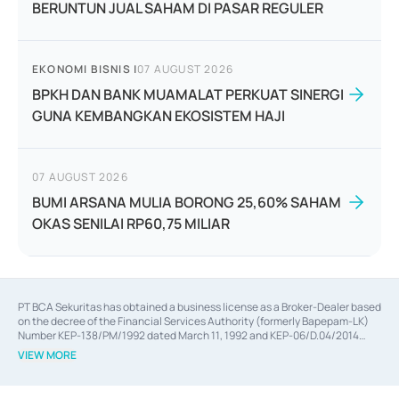
BERUNTUN JUAL SAHAM DI PASAR REGULER
EKONOMI BISNIS
|
07 AUGUST 2026
BPKH DAN BANK MUAMALAT PERKUAT SINERGI
GUNA KEMBANGKAN EKOSISTEM HAJI
07 AUGUST 2026
BUMI ARSANA MULIA BORONG 25,60% SAHAM
OKAS SENILAI RP60,75 MILIAR
PT BCA Sekuritas has obtained a business license as a Broker-Dealer based
on the decree of the Financial Services Authority (formerly Bapepam-LK)
Number KEP-138/PM/1992 dated March 11, 1992 and KEP-06/D.04/2014
dated February 28, 2014, a business license as an Underwriter based on the
VIEW MORE
decree of the Financial Services Authority Number KEP-12/PM/PEE/1997
dated September 24, 1997 and KEP-07/D.04/2014 dated February 28, 2014,
a business license as a provider of Advisory Services on mergers,