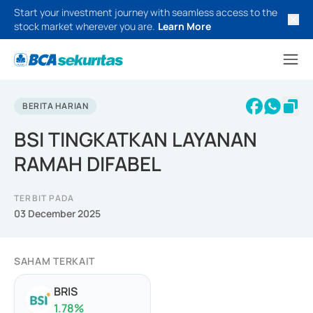
Start your investment journey with seamless access to the
stock market wherever you are.
Learn More
BERITA HARIAN
BSI TINGKATKAN LAYANAN
RAMAH DIFABEL
TERBIT PADA
03 December 2025
SAHAM TERKAIT
BRIS
1.78
%