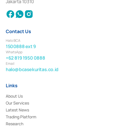
Jakarta 10310
2018.
Contact Us
Halo BCA
1500888 ext 9
WhatsApp
+62 819 1950 0888
Email
halo@bcasekuritas.co.id
Links
About Us
Our Services
Latest News
Trading Platform
Research