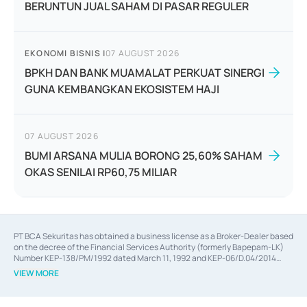
BERUNTUN JUAL SAHAM DI PASAR REGULER
EKONOMI BISNIS
|
07 AUGUST 2026
BPKH DAN BANK MUAMALAT PERKUAT SINERGI
GUNA KEMBANGKAN EKOSISTEM HAJI
07 AUGUST 2026
BUMI ARSANA MULIA BORONG 25,60% SAHAM
OKAS SENILAI RP60,75 MILIAR
PT BCA Sekuritas has obtained a business license as a Broker-Dealer based
on the decree of the Financial Services Authority (formerly Bapepam-LK)
Number KEP-138/PM/1992 dated March 11, 1992 and KEP-06/D.04/2014
dated February 28, 2014, a business license as an Underwriter based on the
VIEW MORE
decree of the Financial Services Authority Number KEP-12/PM/PEE/1997
dated September 24, 1997 and KEP-07/D.04/2014 dated February 28, 2014,
a business license as a provider of Advisory Services on mergers,