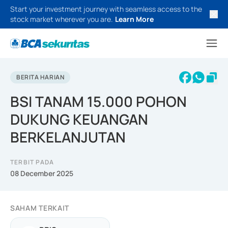
Start your investment journey with seamless access to the
stock market wherever you are.
Learn More
BERITA HARIAN
BSI TANAM 15.000 POHON
DUKUNG KEUANGAN
BERKELANJUTAN
TERBIT PADA
08 December 2025
SAHAM TERKAIT