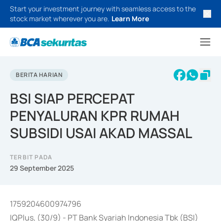
Start your investment journey with seamless access to the
stock market wherever you are.
Learn More
BERITA HARIAN
BSI SIAP PERCEPAT
PENYALURAN KPR RUMAH
SUBSIDI USAI AKAD MASSAL
TERBIT PADA
29 September 2025
1759204600974796
IQPlus, (30/9) - PT Bank Syariah Indonesia Tbk (BSI)